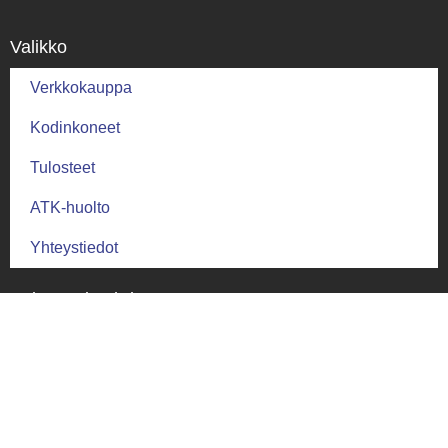
Valikko
Verkkokauppa
Kodinkoneet
Tulosteet
ATK-huolto
Yhteystiedot
Palautus ja ehdot
Palautusehdot
Toimitus ja takuu
Toimitusehdot