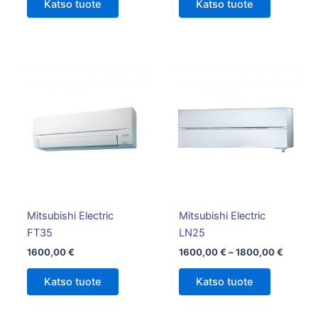
Katso tuote
Katso tuote
Hintalu
Tällä
1600,0
tuotteella
-
on
1800,0
useampi
muunnelm
Voit
tehdä
valinnat
tuotteen
Mitsubishi Electric
Mitsubishi Electric
sivulla.
FT35
LN25
1600,00
€
1600,00
€
–
1800,00
€
Katso tuote
Katso tuote