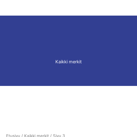
Kaikki merkit
Etusivu
/
Kaikki merkit
/ Sivu 3