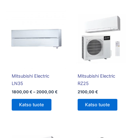
Hintaluokka:
Tällä
1800,00 €
tuotteella
-
on
2000,00 €
useampi
muunnelma.
Voit
tehdä
valinnat
tuotteen
Mitsubishi Electric
Mitsubishi Electric
sivulla.
LN35
RZ25
1800,00
€
–
2000,00
€
2100,00
€
Katso tuote
Katso tuote