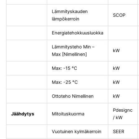
Lämmityskauden
SCOP
lämpökerroin
Energiatehokkuusluokka
Lämmitysteho Min –
kW
Max [Nimellinen]
Max: -15 °C
kW
Max: -25 °C
kW
Ottoteho Nimellinen
kW
Pdesignc
Jäähdytys
Mitoituskuorma
/ kW
Vuotuinen kylmäkerroin
SEER