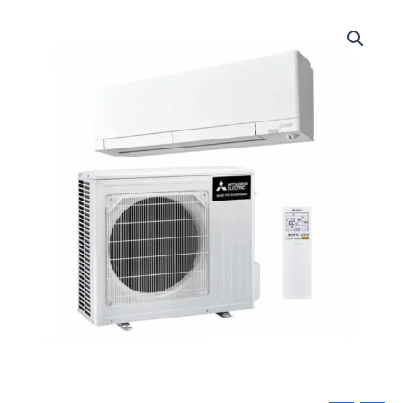
Mitsubishi
Electric
RZ35
määrä