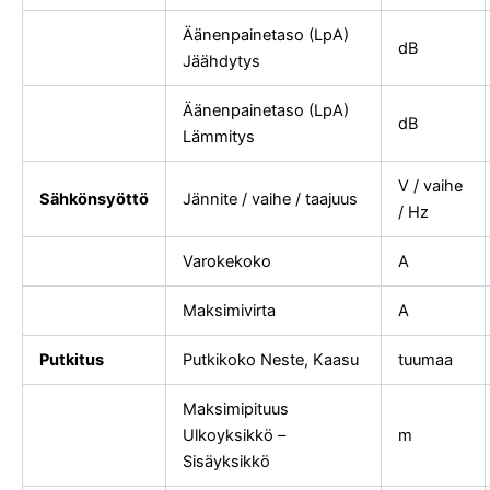
Äänenpainetaso (LpA)
dB
Jäähdytys
Äänenpainetaso (LpA)
dB
Lämmitys
V / vaihe
Sähkönsyöttö
Jännite / vaihe / taajuus
/ Hz
Varokekoko
A
Maksimivirta
A
Putkitus
Putkikoko Neste, Kaasu
tuumaa
Maksimipituus
Ulkoyksikkö –
m
Sisäyksikkö