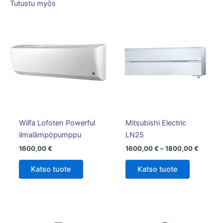
Tutustu myös
Hintalu
Tällä
1600,0
tuotteella
-
on
1800,0
useampi
muunnelm
Voit
tehdä
valinnat
tuotteen
Wilfa Lofoten Powerful
Mitsubishi Electric
sivulla.
ilmalämpöpumppu
LN25
1600,00
€
1600,00
€
–
1800,00
€
Katso tuote
Katso tuote