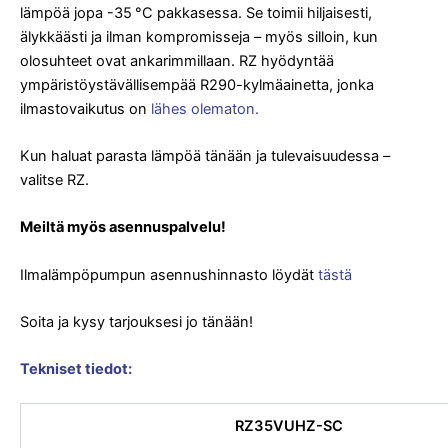
lämpöä jopa -35 °C pakkasessa. Se toimii hiljaisesti,
älykkäästi ja ilman kompromisseja – myös silloin, kun
olosuhteet ovat ankarimmillaan. RZ hyödyntää
ympäristöystävällisempää R290-kylmäainetta, jonka
ilmastovaikutus on
lähes olematon.
Kun haluat parasta lämpöä tänään ja tulevaisuudessa –
valitse RZ.
Meiltä myös asennuspalvelu!
Ilmalämpöpumpun asennushinnasto löydät
tästä
Soita ja kysy tarjouksesi jo tänään!
Tekniset tiedot:
RZ35VUHZ-SC