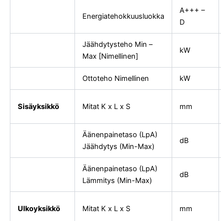
A+++ –
Energiatehokkuusluokka
D
Jäähdytysteho Min –
kW
Max [Nimellinen]
Ottoteho Nimellinen
kW
Sisäyksikkö
Mitat K x L x S
mm
Äänenpainetaso (LpA)
dB
Jäähdytys (Min-Max)
Äänenpainetaso (LpA)
dB
Lämmitys (Min-Max)
Ulkoyksikkö
Mitat K x L x S
mm