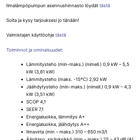
Ilmalämpöpumpun asennushinnasto löydät
tästä
Soita ja kysy tarjouksesi jo tänään!
Valmistajan käyttöohje
tästä
Toiminnot ja ominaisuudet
:
Lämmitysteho (min-maks.) (nimell.) 0,9 kW – 5,5
kW (3,81 kW)
Lämmitysteho (maks. -15ºC) 2,92 kW
Jäähdytysteho (min-maks.) (nimell.) 0,9 kW – 4,3
kW (3,51 kW)
SCOP 4,1
SEER 7,1
Energialuokka, lämmitys A+
Energialuokka, jäähdytys A++
Ilmavirta (min – maks.) 310 – 650 m3/t
Äänitaso, sisäyksikkö (min – maks.) 25 – 43 dB (A)