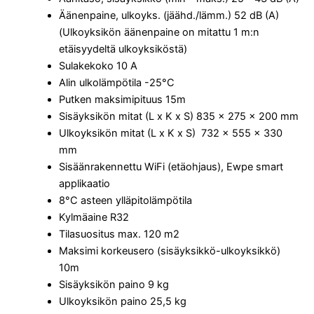
Äänenpaine, ulkoyks. (jäähd./lämm.) 52 dB (A)
(Ulkoyksikön äänenpaine on mitattu 1 m:n
etäisyydeltä ulkoyksiköstä)
Sulakekoko 10 A
Alin ulkolämpötila -25°C
Putken maksimipituus 15m
Sisäyksikön mitat (L x K x S) 835 x 275 x 200 mm
Ulkoyksikön mitat (L x K x S) 732 x 555 x 330
mm
Sisäänrakennettu WiFi (etäohjaus), Ewpe smart
applikaatio
8°C asteen ylläpitolämpötila
Kylmäaine R32
Tilasuositus max. 120 m2
Maksimi korkeusero (sisäyksikkö-ulkoyksikkö)
10m
Sisäyksikön paino 9 kg
Ulkoyksikön paino 25,5 kg