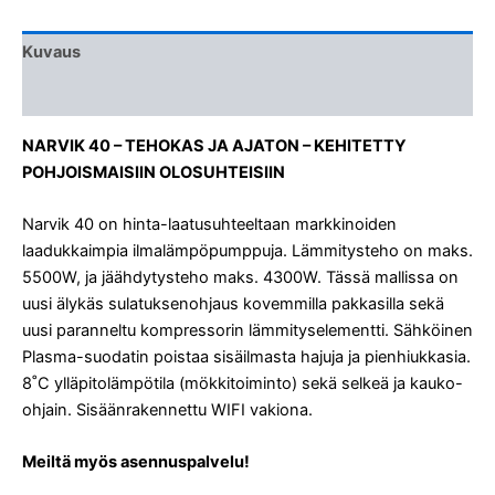
Kuvaus
Liitteet & Esitteet
NARVIK 40 – TEHOKAS JA AJATON – KEHITETTY
POHJOISMAISIIN OLOSUHTEISIIN
Narvik 40 on hinta-laatusuhteeltaan markkinoiden
laadukkaimpia ilmalämpöpumppuja. Lämmitysteho on maks.
5500W, ja jäähdytysteho maks. 4300W. Tässä mallissa on
uusi älykäs sulatuksenohjaus kovemmilla pakkasilla sekä
uusi paranneltu kompressorin lämmityselementti. Sähköinen
Plasma-suodatin poistaa sisäilmasta hajuja ja pienhiukkasia.
8˚C ylläpitolämpötila (mökkitoiminto) sekä selkeä ja kauko-
ohjain. Sisäänrakennettu WIFI vakiona.
Meiltä myös asennuspalvelu!