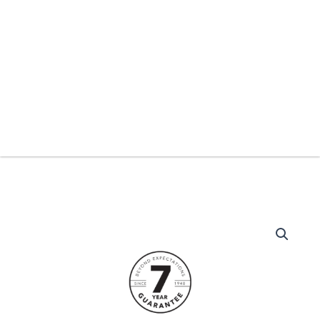
Wilfa
Narvik
40
ilmalämpöpumppu
määrä