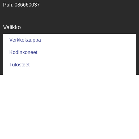
Puh. 086660037
Valikko
Verkkokauppa
Kodinkoneet
Tulosteet
ATK-huolto
Yhteystiedot
Palautus ja ehdot
Palautusehdot
Toimitus ja takuu
Toimitusehdot