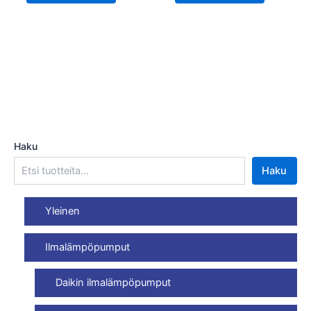
Haku
Haku
Yleinen
Ilmalämpöpumput
Daikin ilmalämpöpumput