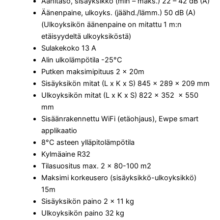
Äänitaso, sisäyksikkö (min – maks.) 22 – 42 dB (A)
Äänenpaine, ulkoyks. (jäähd./lämm.) 50 dB (A)
(Ulkoyksikön äänenpaine on mitattu 1 m:n
etäisyydeltä ulkoyksiköstä)
Sulakekoko 13 A
Alin ulkolämpötila -25°C
Putken maksimipituus 2 x 20m
Sisäyksikön mitat (L x K x S) 845 x 289 x 209 mm
Ulkoyksikön mitat (L x K x S) 822 x 352 x 550
mm
Sisäänrakennettu WiFi (etäohjaus), Ewpe smart
applikaatio
8°C asteen ylläpitolämpötila
Kylmäaine R32
Tilasuositus max. 2 x 80-100 m2
Maksimi korkeusero (sisäyksikkö-ulkoyksikkö)
15m
Sisäyksikön paino 2 x 11 kg
Ulkoyksikön paino 32 kg