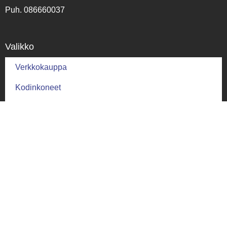
Puh. 086660037
Valikko
Verkkokauppa
Kodinkoneet
Tulosteet
ATK-huolto
Yhteystiedot
Palautus ja ehdot
Palautusehdot
Toimitus ja takuu
Toimitusehdot