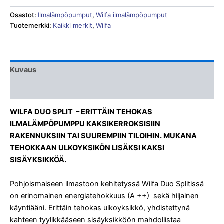
Osastot:
Ilmalämpöpumput
,
Wilfa ilmalämpöpumput
Tuotemerkki:
Kaikki merkit
,
Wilfa
Kuvaus
Liitteet & Esitteet
WILFA DUO SPLIT – ERITTÄIN TEHOKAS
ILMALÄMPÖPUMPPU KAKSIKERROKSISIIN
RAKENNUKSIIN TAI SUUREMPIIN TILOIHIN.
MUKANA
TEHOKKAAN ULKOYKSIKÖN LISÄKSI KAKSI
SISÄYKSIKKÖÄ.
Pohjoismaiseen ilmastoon kehitetyssä Wilfa Duo Splitissä
on erinomainen energiatehokkuus (A ++) sekä hiljainen
käyntiääni. Erittäin tehokas ulkoyksikkö, yhdistettynä
kahteen tyylikkääseen sisäyksikköön mahdollistaa