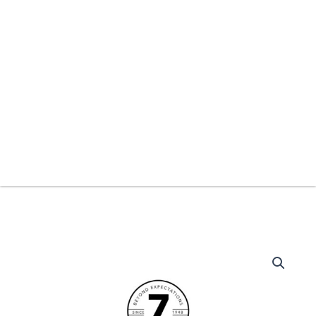
Wilfa
DUO
SPLIT
Ilmalämpöpumppu
määrä