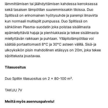
lämmittämisen tai jäähdyttämisen kahdessa kerroksessa
sekä tasaisen lämpötilan suuremmissakin tiloissa. Duo
Splitissä on erinomainen hyötysuhde ja parempi ilmavirta
kun normaali multisplit pumpussa. Duo Splitissä on
sähköinen Plasma-suodatin joka poistaa sisäilmasta
epämiellyttäviä hajuja ja pienhiukkasia ja tekee sisäilmasta
miellyttävän raikkaan ja puhtaan. Ylläpitolämpötilaa voi
säätää portaattomasti 8°C ja 30°C asteen välillä. Sisä-ja
ulkoyksikön pisin mahdollinen etäisyys on 20m, joka tekee
sijoittelusta joustavaa.
Tilasuositus
Duo Splitin tilasuositus on 2 x 80-100 m².
TAKUU 7V
Meiltä myös asennuspalvelu!