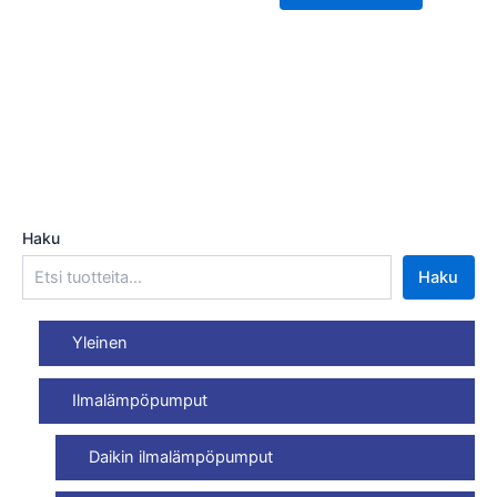
Haku
Haku
Yleinen
Ilmalämpöpumput
Daikin ilmalämpöpumput