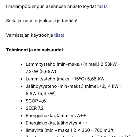
Ilmalämpöpumpun asennushinnasto löydät
tästä
Soita ja kysy tarjouksesi jo tänään!
Valmistajan käyttöohje
tästä
Toiminnot ja ominaisuudet:
Lämmitysteho (min-maks.) (nimell.) 2,58kW –
7,3kW (5,65W)
Lämmitysteho (maks. -15ºC) 5,65 kW
Jäähdytysteho (min-maks.) (nimell.) 2,14 kW –
5,8W (5,3 kW)
SCOP 4,6
SEER 7,2
Energialuokka, lämmitys A++
Energialuokka, jäähdytys A++
Ilmavirta (min – maks.) 2 x 360 – 700 m3/t