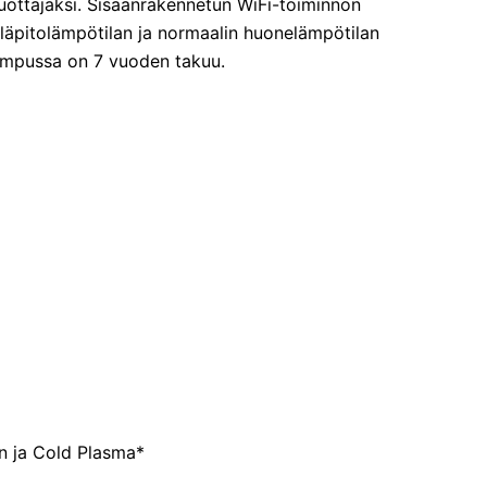
uottajaksi. Sisäänrakennetun WiFi-toiminnon
läpitolämpötilan ja normaalin huonelämpötilan
pumpussa on 7 vuoden takuu.
tin ja Cold Plasma*