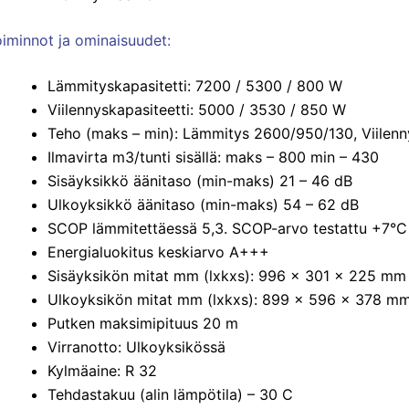
iminnot ja ominaisuudet
:
Lämmityskapasitetti: 7200 / 5300 / 800 W
Viilennyskapasiteetti: 5000 / 3530 / 850 W
Teho (maks – min): Lämmitys 2600/950/130, Viilen
Ilmavirta m3/tunti sisällä: maks – 800 min – 430
Sisäyksikkö äänitaso (min-maks) 21 – 46 dB
Ulkoyksikkö äänitaso (min-maks) 54 – 62 dB
SCOP lämmitettäessä 5,3. SCOP-arvo testattu +7°C
Energialuokitus keskiarvo A+++
Sisäyksikön mitat mm (lxkxs): 996 x 301 x 225 mm
Ulkoyksikön mitat mm (lxkxs): 899 x 596 x 378 m
Putken maksimipituus 20 m
Virranotto: Ulkoyksikössä
Kylmäaine: R 32
Tehdastakuu (alin lämpötila) – 30 C