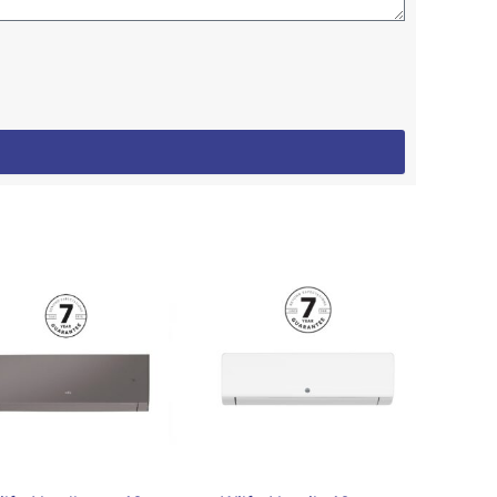
Tällä
tuotteella
on
useampi
muunnelma.
Voit
tehdä
valinnat