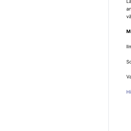
La
an
vä
M
I
So
V
Hi