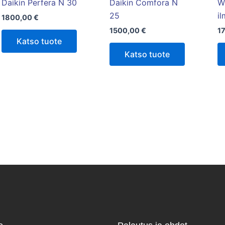
Daikin Perfera N 30
Daikin Comfora N
W
25
i
1800,00
€
1500,00
€
1
Katso tuote
Katso tuote