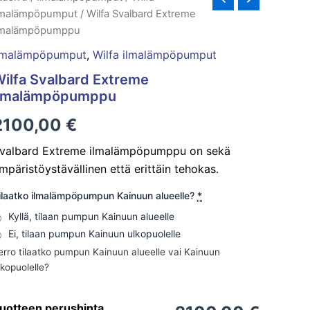
valbard
lmalämpöpumput
/ Wilfa Svalbard Extreme
xtreme
lmalämpöpumppu
lmalämpöpumppu
äärä
lmalämpöpumput
,
Wilfa ilmalämpöpumput
ilfa Svalbard Extreme
ilmalämpöpumppu
2100,00
€
valbard Extreme ilmalämpöpumppu on sekä
mpäristöystävällinen että erittäin tehokas.
ilaatko ilmalämpöpumpun Kainuun alueelle?
*
Kyllä, tilaan pumpun Kainuun alueelle
Ei, tilaan pumpun Kainuun ulkopuolelle
erro tilaatko pumpun Kainuun alueelle vai Kainuun
lkopuolelle?
uotteen perushinta