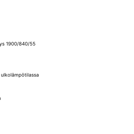
nys 1900/840/55
 ulkolämpötilassa
m