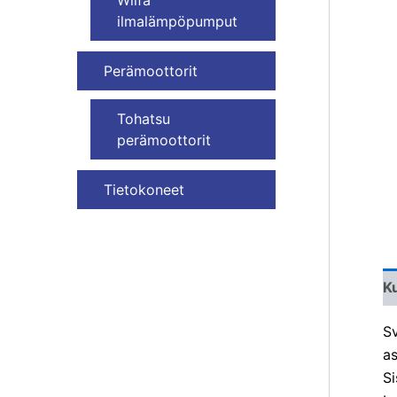
Wilfa
ilmalämpöpumput
Perämoottorit
Tohatsu
perämoottorit
Tietokoneet
K
S
as
Si