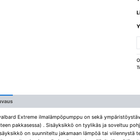
L
Y
O
T
uvaus
Liitteet & Esitteet
valbard Extreme ilmalämpöpumppu on sekä ympäristöystäväl
teen pakkasessa) . Sisäyksikkö on tyylikäs ja soveltuu poh
säyksikkö on suunniteltu jakamaan lämpöä tai viilennystä te