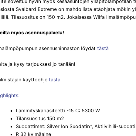
ite soveltuu hyvin myös kesäasuntojen ylläpitolämpötilan t
siosta Svalbard Extreme on mahdollista etäohjata mökin yl
lillä. Tilasuositus on 150 m2. Jokaisessa Wilfa ilmalämpö
eiltä myös asennuspalvelu!
lmalämpöpumpun asennushinnaston löydät
tästä
ita ja kysy tarjouksesi jo tänään!
almistajan käyttöohje
tästä
ghlights:
Lämmityskapasiteetti -15 C: 5300 W
Tilansuositus 150 m2
Suodattimet: Silver Ion Suodatin*, Aktiivihiili-suoda
R 32 kylmäaine