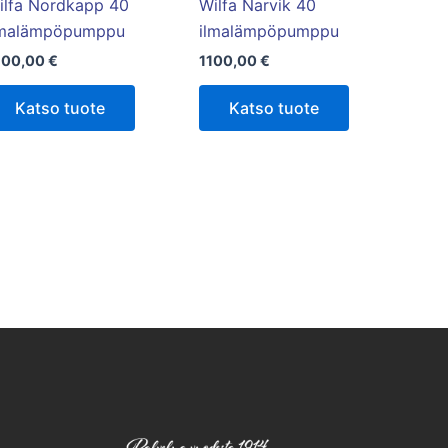
tuotteen
ilfa Nordkapp 40
Wilfa Narvik 40
sivulla.
lmalämpöpumppu
ilmalämpöpumppu
700,00
€
1100,00
€
Katso tuote
Katso tuote