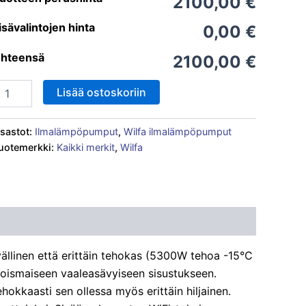
2100,00 €
isävalintojen hinta
0,00 €
hteensä
2100,00 €
Lisää ostoskoriin
sastot:
Ilmalämpöpumput
,
Wilfa ilmalämpöpumput
uotemerkki:
Kaikki merkit
,
Wilfa
linen että erittäin tehokas (5300W tehoa -15°C
joismaiseen vaaleasävyiseen sisustukseen.
hokkaasti sen ollessa myös erittäin hiljainen.