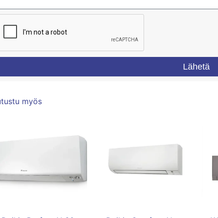
Lähetä
utustu myös