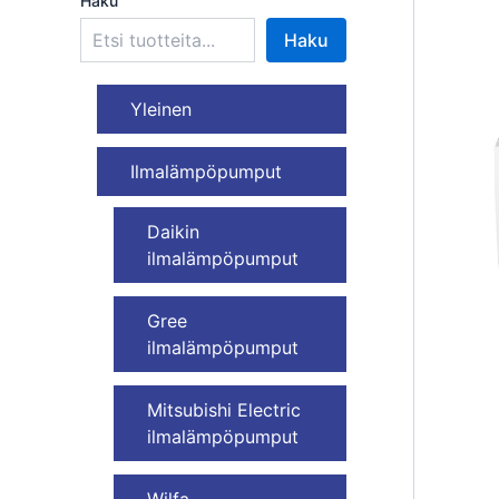
Haku
Haku
Yleinen
Ilmalämpöpumput
Daikin
ilmalämpöpumput
Gree
ilmalämpöpumput
Mitsubishi Electric
ilmalämpöpumput