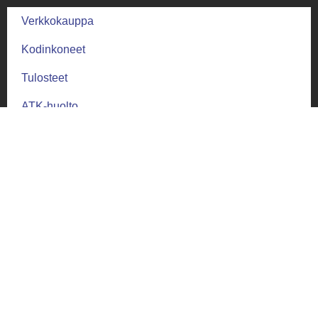
Verkkokauppa
Kodinkoneet
Tulosteet
ATK-huolto
Yhteystiedot
Palautus ja ehdot
Palautusehdot
Toimitus ja takuu
Toimitusehdot
Tietosuoja
Tietosuojaseloste