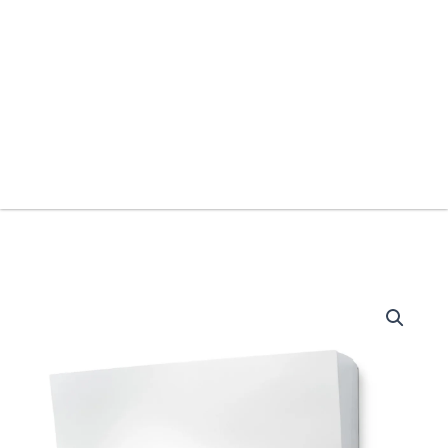
Daikin
Perfera
N
30
määrä