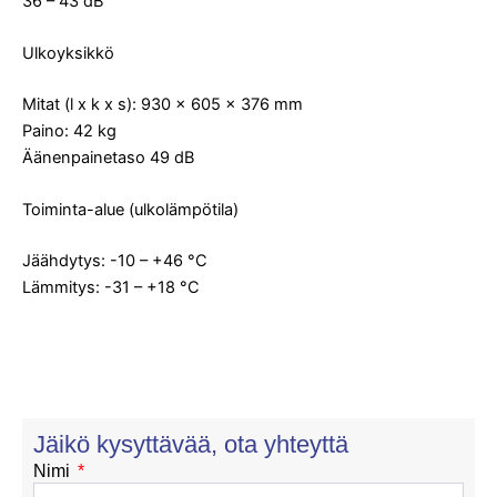
36 – 43 dB
Ulkoyksikkö
Mitat (l x k x s): 930 x 605 x 376 mm
Paino: 42 kg
Äänenpainetaso 49 dB
Toiminta-alue (ulkolämpötila)
Jäähdytys: -10 – +46 °C
Lämmitys: -31 – +18 °C
Jäikö kysyttävää, ota yhteyttä
Nimi