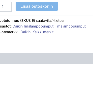
Lisää ostoskoriin
uotetunnus (SKU):
Ei saatavilla/-tietoa
sastot:
Daikin ilmalämpöpumput
,
Ilmalämpöpumput
uotemerkki:
Daikin
,
Kaikki merkit