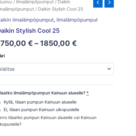
aikin
tusivu
/
Ilmalämpöpumput
/
Daikin
Hintaluokka:
tylish
lmalämpöpumput
/ Daikin Stylish Cool 25
ool
1750,00 €
5
aikin ilmalämpöpumput
,
Ilmalämpöpumput
äärä
-
aikin Stylish Cool 25
1850,00 €
1750,00
€
–
1850,00
€
äri
ilaatko ilmalämpöpumpun Kainuun alueelle?
*
Kyllä, tilaan pumpun Kainuun alueelle
Ei, tilaan pumpun Kainuun ulkopuolelle
erro tilaatko pumpun Kainuun alueelle vai Kainuun
lkopuolelle?