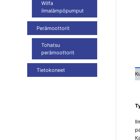
Wilfa
ilmalämpöpumput
Perämoottorit
Tohatsu
perämoottorit
Tietokoneet
K
Ty
I
pa
Ka