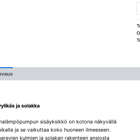
T
O
T
uvaus
Lisätiedot
Liitteet & Esitteet
ylikäs ja solakka
lmalämpöpumpun sisäyksikkö on kotona näkyvällä
ikalla ja se vaikuttaa koko huoneen ilmeeseen.
arevien kulmien ja solakan rakenteen ansiosta