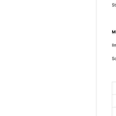
St
M
I
So