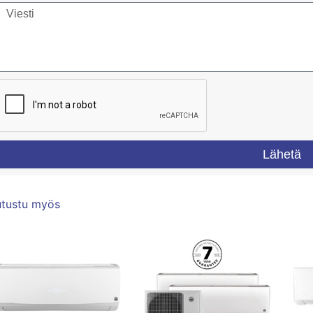
Lähetä
utustu myös