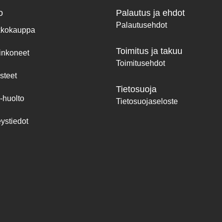
o
Palautus ja ehdot
Palautusehdot
kkokauppa
Toimitus ja takuu
inkoneet
Toimitusehdot
steet
Tietosuoja
-huolto
Tietosuojaseloste
ystiedot