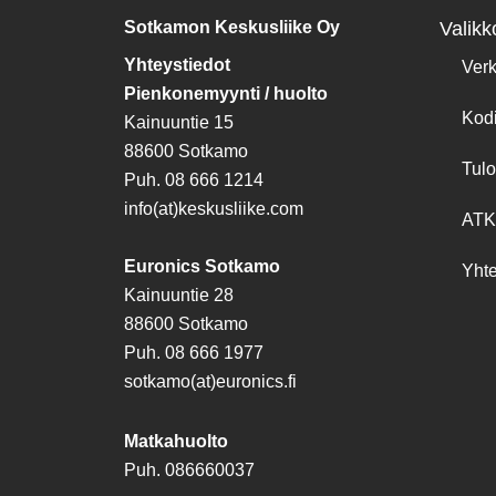
Sotkamon Keskusliike Oy
Valikk
Yhteystiedot
Ver
Pienkonemyynti / huolto
Kod
Kainuuntie 15
88600 Sotkamo
Tulo
Puh. 08 666 1214
info(at)keskusliike.com
ATK
Euronics Sotkamo
Yhte
Kainuuntie 28
88600 Sotkamo
Puh. 08 666 1977
sotkamo(at)euronics.fi
Matkahuolto
Puh. 086660037