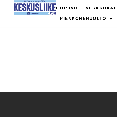
Siirry
ETUSIVU
VERKKOKAU
sisältöön
PIENKONEHUOLTO