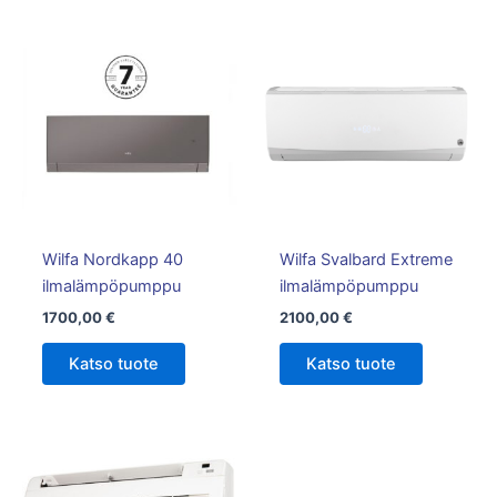
Tällä
tuotteella
on
useampi
muunnelma.
Voit
tehdä
valinnat
tuotteen
Wilfa Nordkapp 40
Wilfa Svalbard Extreme
sivulla.
ilmalämpöpumppu
ilmalämpöpumppu
1700,00
€
2100,00
€
Katso tuote
Katso tuote