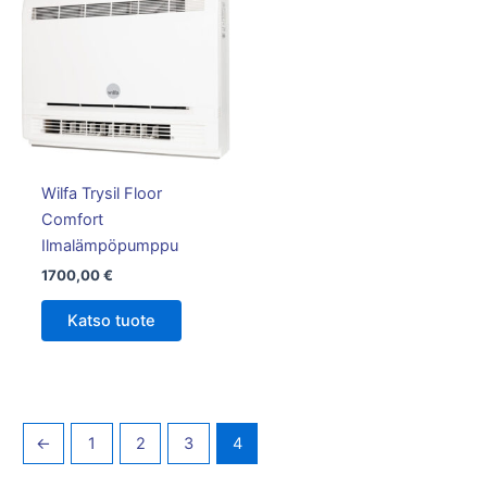
Wilfa Trysil Floor
Comfort
Ilmalämpöpumppu
1700,00
€
Katso tuote
←
1
2
3
4