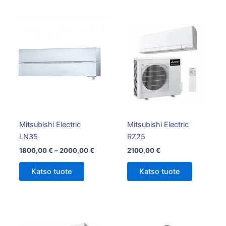
Hintaluokka:
Tällä
1800,00 €
tuotteella
-
on
2000,00 €
useampi
muunnelma.
Voit
tehdä
valinnat
tuotteen
Mitsubishi Electric
Mitsubishi Electric
sivulla.
LN35
RZ25
1800,00
€
–
2000,00
€
2100,00
€
Katso tuote
Katso tuote