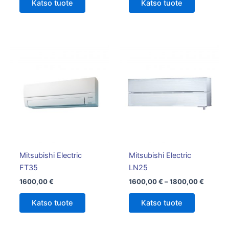
Katso tuote
Katso tuote
Hintalu
Tällä
1600,0
tuotteella
-
on
1800,0
useampi
muunnelm
Voit
tehdä
valinnat
tuotteen
Mitsubishi Electric
Mitsubishi Electric
sivulla.
FT35
LN25
1600,00
€
1600,00
€
–
1800,00
€
Katso tuote
Katso tuote