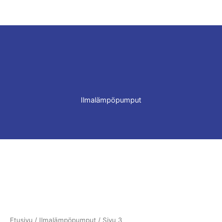
Ilmalämpöpumput
Etusivu
/
Ilmalämpöpumput
/ Sivu 3