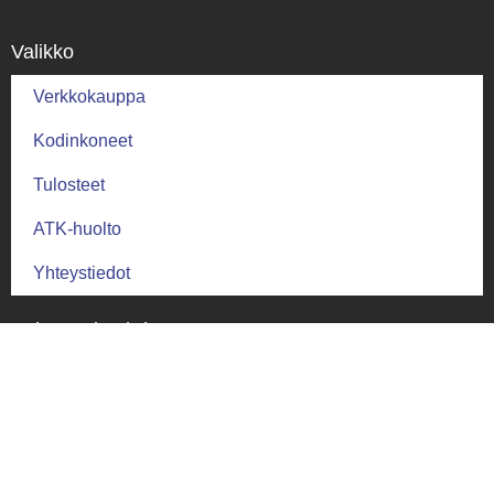
Valikko
Verkkokauppa
Kodinkoneet
Tulosteet
ATK-huolto
Yhteystiedot
Palautus ja ehdot
Palautusehdot
Toimitus ja takuu
Toimitusehdot