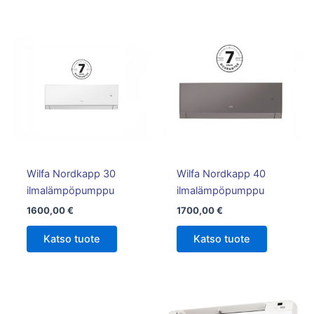
Tällä
tuotteella
on
useampi
muunnelm
Voit
tehdä
valinnat
tuotteen
Wilfa Nordkapp 30
Wilfa Nordkapp 40
sivulla.
ilmalämpöpumppu
ilmalämpöpumppu
1600,00
€
1700,00
€
Katso tuote
Katso tuote