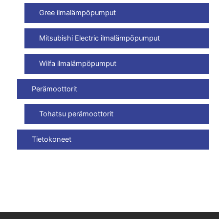
Gree ilmalämpöpumput
Mitsubishi Electric ilmalämpöpumput
Wilfa ilmalämpöpumput
Perämoottorit
Tohatsu perämoottorit
Tietokoneet