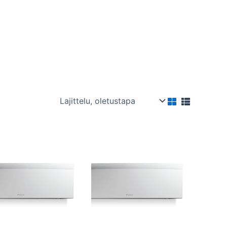
Hintaluokka:
Hintaluokka:
Tällä
Tällä
2000,00 €
2190,00 €
tuotteella
tuotteella
-
-
2100,00 €
2300,00 €
on
on
useampi
useampi
muunnelma.
muunnelma.
Voit
Voit
tehdä
tehdä