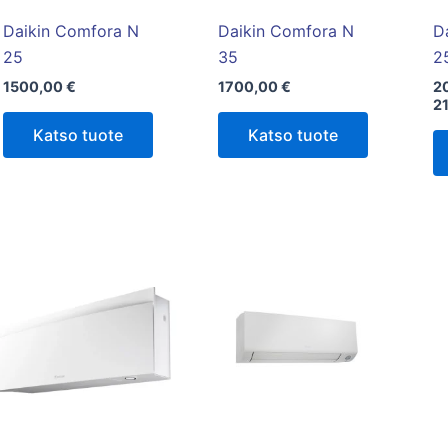
Daikin Comfora N
Daikin Comfora N
D
25
35
2
1500,00
€
1700,00
€
2
2
Katso tuote
Katso tuote
Tällä
tuotteella
on
useampi
muunnelma.
Voit
tehdä
valinnat