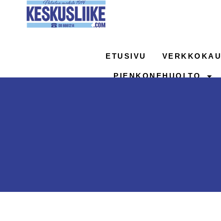
Siirry
sisältöön
ETUSIVU
VERKKOKAU
PIENKONEHUOLTO