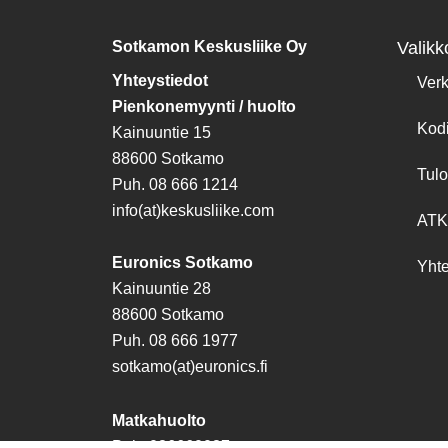
Sotkamon Keskusliike Oy
Valikk
Yhteystiedot
Ver
Pienkonemyynti / huolto
Kod
Kainuuntie 15
88600 Sotkamo
Tulo
Puh. 08 666 1214
info(at)keskusliike.com
ATK
Euronics Sotkamo
Yhte
Kainuuntie 28
88600 Sotkamo
Puh. 08 666 1977
sotkamo(at)euronics.fi
Matkahuolto
Puh. 086660037