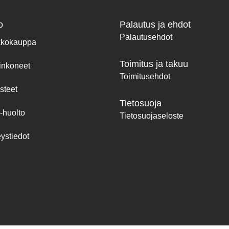
o
Palautus ja ehdot
Palautusehdot
kkokauppa
Toimitus ja takuu
inkoneet
Toimitusehdot
steet
Tietosuoja
-huolto
Tietosuojaseloste
ystiedot