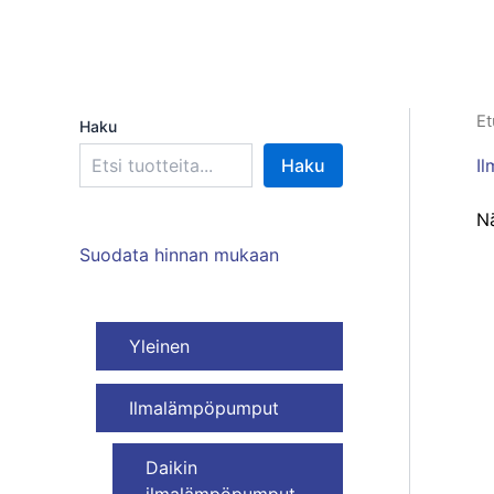
Et
Haku
I
Haku
Nä
Suodata hinnan mukaan
Yleinen
Ilmalämpöpumput
Daikin
ilmalämpöpumput