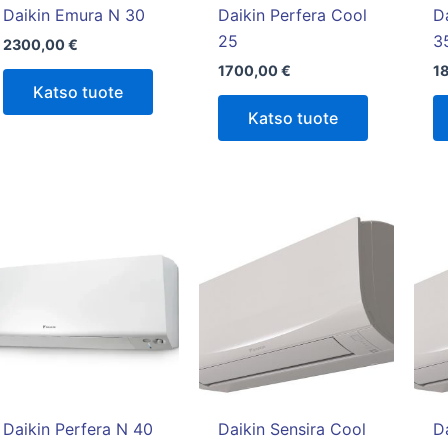
tuotteen
Daikin Emura N 30
Daikin Perfera Cool
D
sivulla.
25
3
2300,00
€
1700,00
€
1
Katso tuote
Katso tuote
Daikin Perfera N 40
Daikin Sensira Cool
D