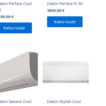
aikin Perfera Cool
Daikin Perfera N 30
5
1800,00
€
850,00
€
Katso tuote
Katso tuote
Hintaluokka:
Tällä
1750,00 €
tuotteella
-
1850,00 €
on
useampi
muunnelma.
Voit
tehdä
valinnat
tuotteen
aikin Sensira Cool
Daikin Stylish Cool