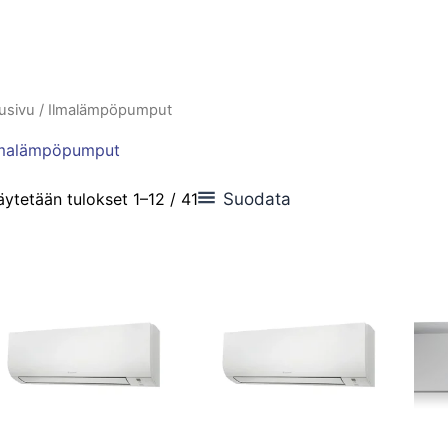
usivu
/ Ilmalämpöpumput
lmalämpöpumput
Suodata
ytetään tulokset 1–12 / 41