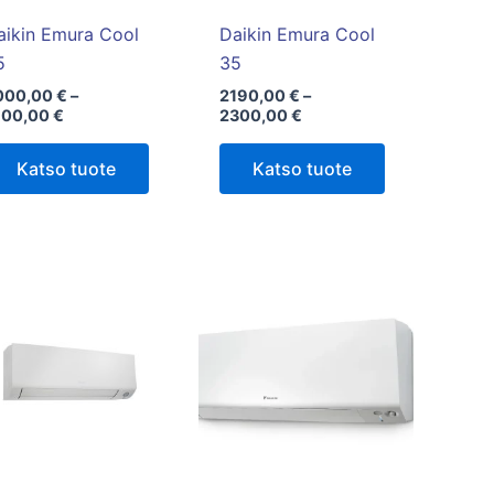
valinnat
valinnat
tuotteen
tuotteen
aikin Emura Cool
Daikin Emura Cool
sivulla.
sivulla.
5
35
000,00
€
–
2190,00
€
–
100,00
€
2300,00
€
Katso tuote
Katso tuote