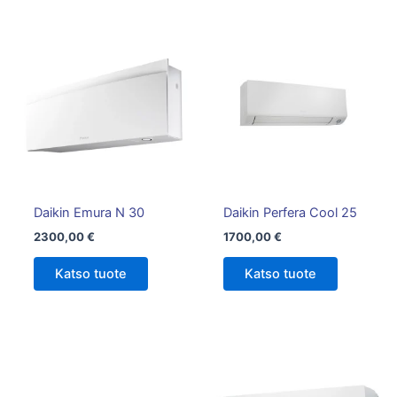
Tällä
tuotteella
on
useampi
muunnelma.
Voit
tehdä
valinnat
tuotteen
Daikin Emura N 30
Daikin Perfera Cool 25
sivulla.
2300,00
€
1700,00
€
Katso tuote
Katso tuote