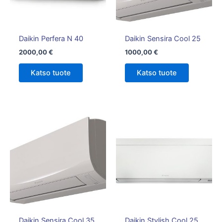
Daikin Perfera N 40
Daikin Sensira Cool 25
2000,00
€
1000,00
€
Katso tuote
Katso tuote
Hintalu
Tällä
1750,00
tuotteella
-
on
1850,00
useampi
muunnelm
Voit
tehdä
valinnat
tuotteen
Daikin Sensira Cool 35
Daikin Stylish Cool 25