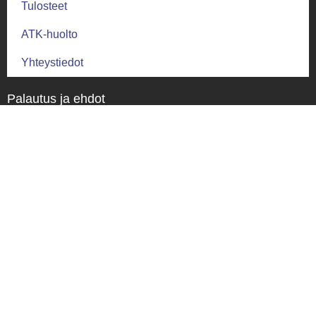
Tulosteet
ATK-huolto
Yhteystiedot
Palautus ja ehdot
Palautusehdot
Toimitus ja takuu
Toimitusehdot
Tietosuoja
Tietosuojaseloste