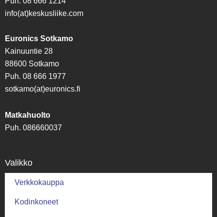
Puh. 08 666 1214
info(at)keskusliike.com
Euronics Sotkamo
Kainuuntie 28
88600 Sotkamo
Puh. 08 666 1977
sotkamo(at)euronics.fi
Matkahuolto
Puh. 086660037
Valikko
Verkkokauppa
Kodinkoneet