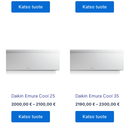
Katso tuote
Katso tuote
Hintaluokka:
Hintalu
Tällä
Tällä
2000,00 €
2190,0
tuotteella
tuotteella
-
-
on
2100,00 €
on
2300,0
useampi
useampi
muunnelma.
muunnelm
Voit
Voit
tehdä
tehdä
valinnat
valinnat
tuotteen
tuotteen
Daikin Emura Cool 25
Daikin Emura Cool 35
sivulla.
sivulla.
2000,00
€
–
2100,00
€
2190,00
€
–
2300,00
€
Katso tuote
Katso tuote