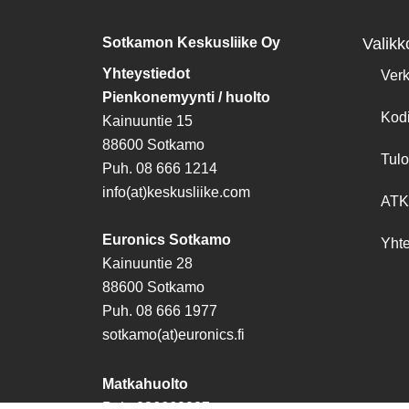
Sotkamon Keskusliike Oy
Valikk
Yhteystiedot
Ver
Pienkonemyynti / huolto
Kod
Kainuuntie 15
88600 Sotkamo
Tulo
Puh. 08 666 1214
info(at)keskusliike.com
ATK
Euronics Sotkamo
Yhte
Kainuuntie 28
88600 Sotkamo
Puh. 08 666 1977
sotkamo(at)euronics.fi
Matkahuolto
Puh. 086660037