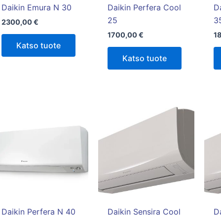
tuotteen
Daikin Emura N 30
Daikin Perfera Cool
D
sivulla.
25
3
2300,00
€
1700,00
€
1
Katso tuote
Katso tuote
Daikin Perfera N 40
Daikin Sensira Cool
D