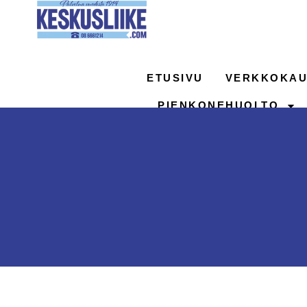
Siirry
sisältöön
ETUSIVU
VERKKOKAU
PIENKONEHUOLTO