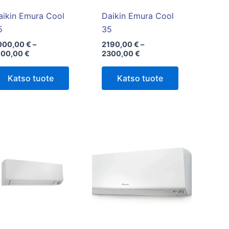
valinnat
valinnat
tuotteen
tuotteen
aikin Emura Cool
Daikin Emura Cool
sivulla.
sivulla.
5
35
000,00
€
–
2190,00
€
–
100,00
€
2300,00
€
Katso tuote
Katso tuote