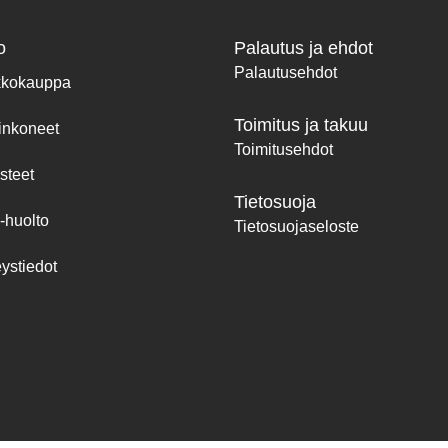
o
Palautus ja ehdot
Palautusehdot
kkokauppa
Toimitus ja takuu
inkoneet
Toimitusehdot
steet
Tietosuoja
-huolto
Tietosuojaseloste
ystiedot