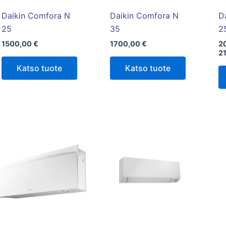
Daikin Comfora N
Daikin Comfora N
D
25
35
2
1500,00
€
1700,00
€
2
2
Katso tuote
Katso tuote
Tällä
tuotteella
on
useampi
muunnelma.
Voit
tehdä
valinnat