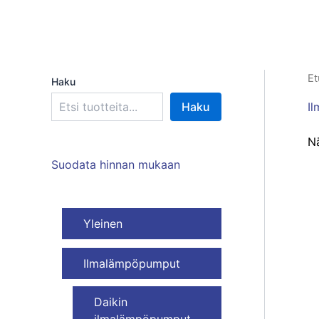
Et
Haku
I
Haku
Nä
Suodata hinnan mukaan
Yleinen
Ilmalämpöpumput
Daikin
ilmalämpöpumput