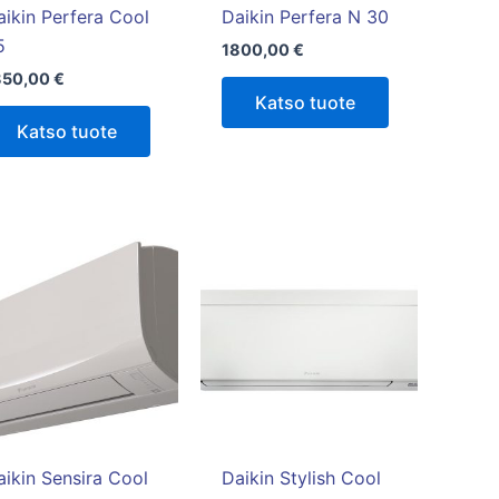
aikin Perfera Cool
Daikin Perfera N 30
5
1800,00
€
850,00
€
Katso tuote
Katso tuote
Hintaluokka:
Tällä
1750,00 €
tuotteella
-
1850,00 €
on
useampi
muunnelma.
Voit
tehdä
valinnat
tuotteen
aikin Sensira Cool
Daikin Stylish Cool