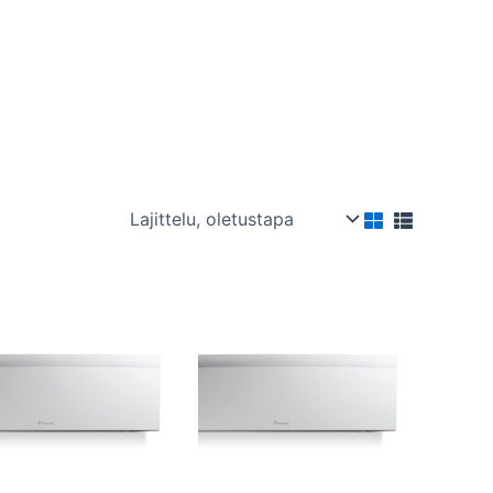
Hintaluokka:
Hintaluokka:
Tällä
Tällä
2000,00 €
2190,00 €
tuotteella
tuotteella
-
-
2100,00 €
2300,00 €
on
on
useampi
useampi
muunnelma.
muunnelma.
Voit
Voit
tehdä
tehdä