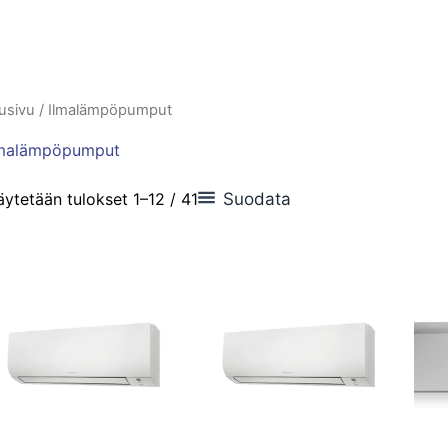
usivu
/ Ilmalämpöpumput
lmalämpöpumput
Suodata
ytetään tulokset 1–12 / 41