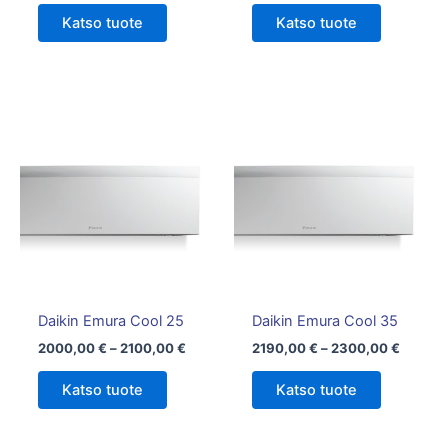
Katso tuote
Katso tuote
Hintaluokka:
Hintalu
Tällä
Tällä
2000,00 €
2190,0
tuotteella
tuotteella
-
-
on
2100,00 €
on
2300,0
useampi
useampi
muunnelma.
muunnelm
Voit
Voit
tehdä
tehdä
valinnat
valinnat
tuotteen
tuotteen
Daikin Emura Cool 25
Daikin Emura Cool 35
sivulla.
sivulla.
2000,00
€
–
2100,00
€
2190,00
€
–
2300,00
€
Katso tuote
Katso tuote