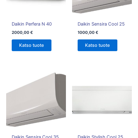
Daikin Perfera N 40
Daikin Sensira Cool 25
2000,00
€
1000,00
€
Katso tuote
Katso tuote
Hintalu
Tällä
1750,00
tuotteella
-
on
1850,00
useampi
muunnelm
Voit
tehdä
valinnat
tuotteen
Daikin Sensira Cool 35
Daikin Stylish Cool 25