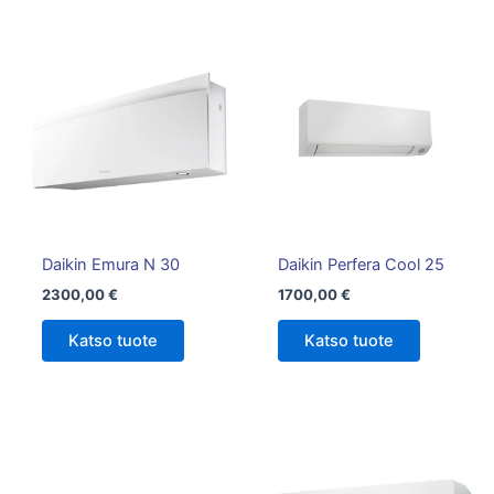
Tällä
tuotteella
on
useampi
muunnelma.
Voit
tehdä
valinnat
tuotteen
Daikin Emura N 30
Daikin Perfera Cool 25
sivulla.
2300,00
€
1700,00
€
Katso tuote
Katso tuote