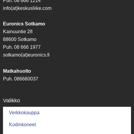
Puh. 08 666 1214
info(at)keskusliike.com
Euronics Sotkamo
Kainuuntie 28
88600 Sotkamo
Puh. 08 666 1977
sotkamo(at)euronics.fi
Matkahuolto
Puh. 086660037
Valikko
Verkkokauppa
Kodinkoneet