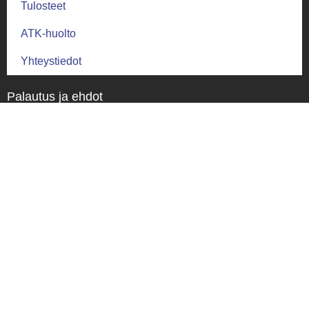
Tulosteet
ATK-huolto
Yhteystiedot
Palautus ja ehdot
Palautusehdot
Toimitus ja takuu
Toimitusehdot
Tietosuoja
Tietosuojaseloste