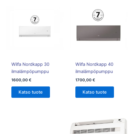
Tällä
tuotteella
on
useampi
muunnelm
Voit
tehdä
valinnat
tuotteen
Wilfa Nordkapp 30
Wilfa Nordkapp 40
sivulla.
ilmalämpöpumppu
ilmalämpöpumppu
1600,00
€
1700,00
€
Katso tuote
Katso tuote