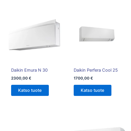
Tällä
tuotteella
on
useampi
muunnelma.
Voit
tehdä
valinnat
tuotteen
Daikin Emura N 30
Daikin Perfera Cool 25
sivulla.
2300,00
€
1700,00
€
Katso tuote
Katso tuote