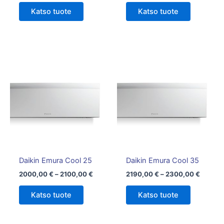
Katso tuote
Katso tuote
Hintaluokka:
Hintalu
Tällä
Tällä
2000,00 €
2190,0
tuotteella
tuotteella
-
-
on
2100,00 €
on
2300,0
useampi
useampi
muunnelma.
muunnelm
Voit
Voit
tehdä
tehdä
valinnat
valinnat
tuotteen
tuotteen
Daikin Emura Cool 25
Daikin Emura Cool 35
sivulla.
sivulla.
2000,00
€
–
2100,00
€
2190,00
€
–
2300,00
€
Katso tuote
Katso tuote