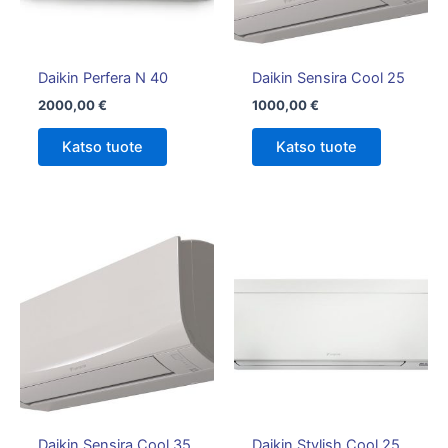
Daikin Perfera N 40
Daikin Sensira Cool 25
2000,00
€
1000,00
€
Katso tuote
Katso tuote
Hintalu
Tällä
1750,00
tuotteella
-
on
1850,00
useampi
muunnelm
Voit
tehdä
valinnat
tuotteen
Daikin Sensira Cool 35
Daikin Stylish Cool 25