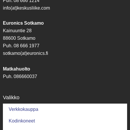
Puh. 08 666 1214
info(at)keskusliike.com
Euronics Sotkamo
Kainuuntie 28
88600 Sotkamo
Puh. 08 666 1977
sotkamo(at)euronics.fi
Matkahuolto
Puh. 086660037
Valikko
Verkkokauppa
Kodinkoneet