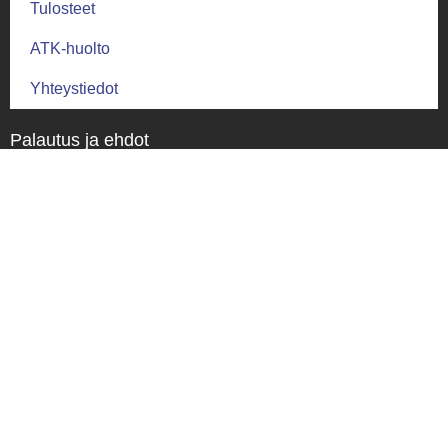
Tulosteet
ATK-huolto
Yhteystiedot
Palautus ja ehdot
Palautusehdot
Toimitus ja takuu
Toimitusehdot
Tietosuoja
Tietosuojaseloste