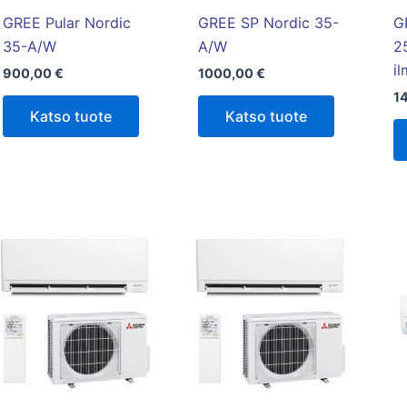
GREE Pular Nordic
GREE SP Nordic 35-
G
35-A/W
A/W
2
i
900,00
€
1000,00
€
1
Katso tuote
Katso tuote