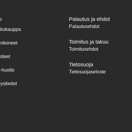
o
Palautus ja ehdot
Palautusehdot
kkokauppa
Toimitus ja takuu
inkoneet
Toimitusehdot
steet
Tietosuoja
-huolto
Tietosuojaseloste
ystiedot