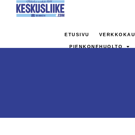
Siirry
sisältöön
ETUSIVU
VERKKOKAU
PIENKONEHUOLTO