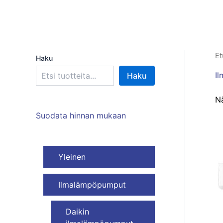
Et
Haku
I
Haku
Nä
Suodata hinnan mukaan
Yleinen
Ilmalämpöpumput
Daikin