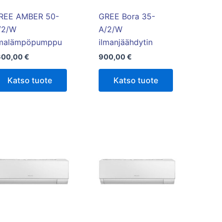
REE AMBER 50-
GREE Bora 35-
/2/W
A/2/W
lmalämpöpumppu
ilmanjäähdytin
600,00
€
900,00
€
Katso tuote
Katso tuote