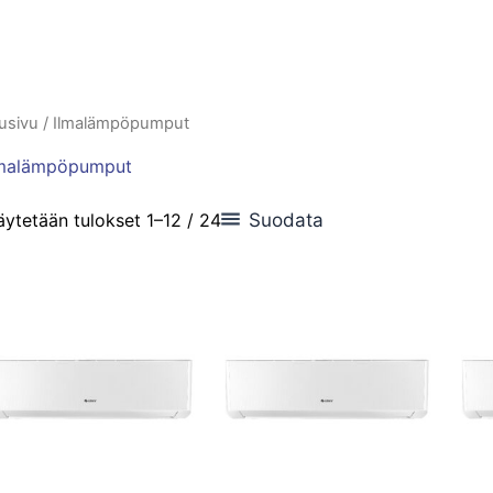
usivu
/ Ilmalämpöpumput
lmalämpöpumput
Suodata
ytetään tulokset 1–12 / 24