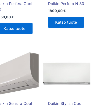
aikin Perfera Cool
Daikin Perfera N 30
5
1800,00
€
850,00
€
Katso tuote
Katso tuote
Hintaluokka:
Tällä
1750,00 €
tuotteella
-
1850,00 €
on
useampi
muunnelma.
Voit
tehdä
valinnat
tuotteen
aikin Sensira Cool
Daikin Stylish Cool