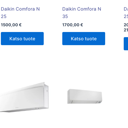
Daikin Comfora N
Daikin Comfora N
D
25
35
2
1500,00
€
1700,00
€
2
2
Katso tuote
Katso tuote
Tällä
tuotteella
on
useampi
muunnelma.
Voit
tehdä
valinnat