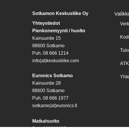
Sotkamon Keskusliike Oy
Valikk
Yhteystiedot
Ver
Pienkonemyynti / huolto
Kod
Kainuuntie 15
88600 Sotkamo
Tulo
Puh. 08 666 1214
info(at)keskusliike.com
ATK
Euronics Sotkamo
Yhte
Kainuuntie 28
88600 Sotkamo
Puh. 08 666 1977
sotkamo(at)euronics.fi
Matkahuolto
Puh. 086660037