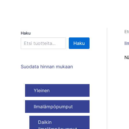
Et
Haku
I
Haku
Nä
Suodata hinnan mukaan
Yleinen
Ilmalämpöpumput
Daikin
ilmalämpöpumput