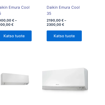
valinnat
valinnat
tuotteen
tuotteen
aikin Emura Cool
Daikin Emura Cool
sivulla.
sivulla.
5
35
000,00
€
–
2190,00
€
–
100,00
€
2300,00
€
Katso tuote
Katso tuote