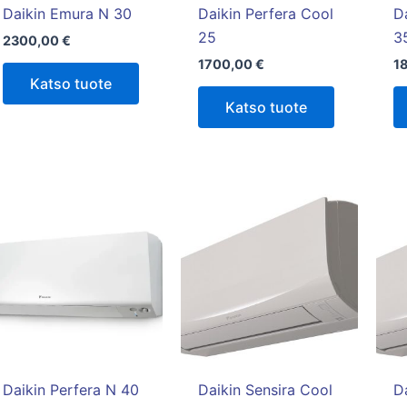
tuotteen
Daikin Emura N 30
Daikin Perfera Cool
D
sivulla.
25
3
2300,00
€
1700,00
€
1
Katso tuote
Katso tuote
Daikin Perfera N 40
Daikin Sensira Cool
D