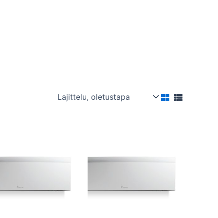
Hintaluokka:
Hintaluokka:
Tällä
Tällä
2000,00 €
2190,00 €
tuotteella
tuotteella
-
-
2100,00 €
2300,00 €
on
on
useampi
useampi
muunnelma.
muunnelma.
Voit
Voit
tehdä
tehdä