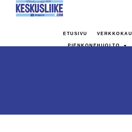
Siirry
sisältöön
ETUSIVU
VERKKOKAU
PIENKONEHUOLTO