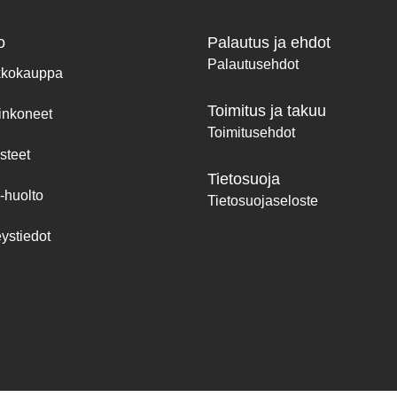
o
Palautus ja ehdot
Palautusehdot
kkokauppa
Toimitus ja takuu
inkoneet
Toimitusehdot
steet
Tietosuoja
-huolto
Tietosuojaseloste
ystiedot