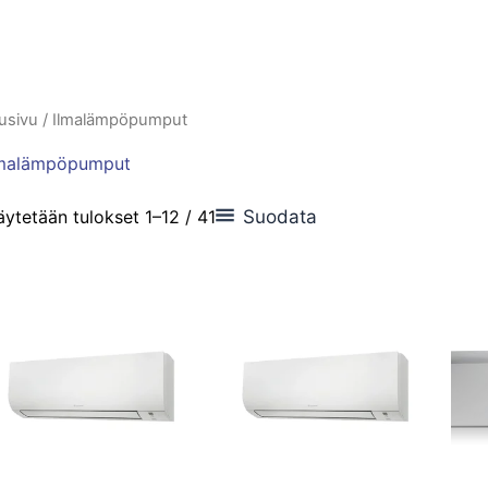
usivu
/ Ilmalämpöpumput
lmalämpöpumput
Suodata
ytetään tulokset 1–12 / 41