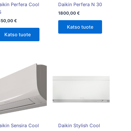
aikin Perfera Cool
Daikin Perfera N 30
5
1800,00
€
850,00
€
Katso tuote
Katso tuote
Hintaluokka:
Tällä
1750,00 €
tuotteella
-
1850,00 €
on
useampi
muunnelma.
Voit
tehdä
valinnat
tuotteen
aikin Sensira Cool
Daikin Stylish Cool