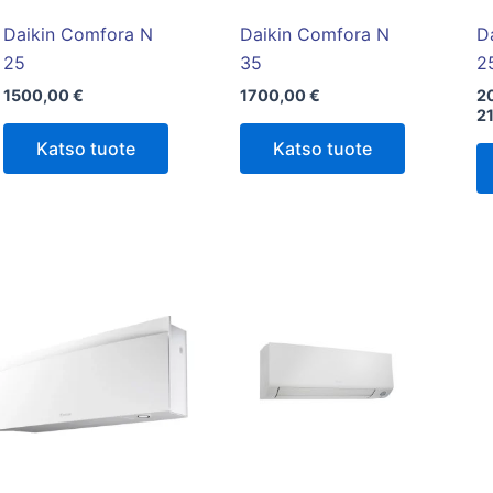
Daikin Comfora N
Daikin Comfora N
D
25
35
2
1500,00
€
1700,00
€
2
2
Katso tuote
Katso tuote
Tällä
tuotteella
on
useampi
muunnelma.
Voit
tehdä
valinnat