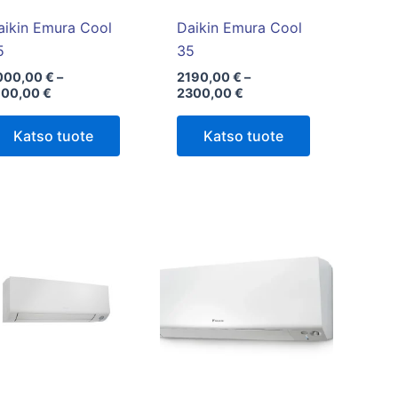
valinnat
valinnat
tuotteen
tuotteen
aikin Emura Cool
Daikin Emura Cool
sivulla.
sivulla.
5
35
000,00
€
–
2190,00
€
–
100,00
€
2300,00
€
Katso tuote
Katso tuote