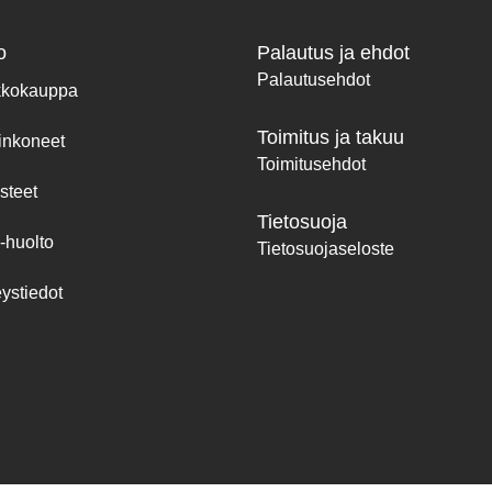
o
Palautus ja ehdot
Palautusehdot
kkokauppa
Toimitus ja takuu
inkoneet
Toimitusehdot
steet
Tietosuoja
-huolto
Tietosuojaseloste
ystiedot