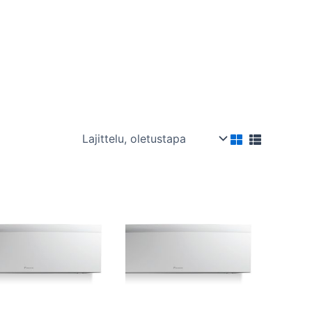
Hintaluokka:
Hintaluokka:
Tällä
Tällä
2000,00 €
2190,00 €
tuotteella
tuotteella
-
-
2100,00 €
2300,00 €
on
on
useampi
useampi
muunnelma.
muunnelma.
Voit
Voit
tehdä
tehdä