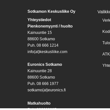
Sotkamon Keskusliike Oy
Valikk
Yhteystiedot
Ver
Pienkonemyynti / huolto
Kod
Kainuuntie 15
88600 Sotkamo
Tulo
Puh. 08 666 1214
info(at)keskusliike.com
ATK
Euronics Sotkamo
Yhte
Kainuuntie 28
88600 Sotkamo
Puh. 08 666 1977
sotkamo(at)euronics.fi
Matkahuolto
Puh. 086660037