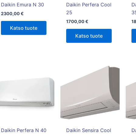
tuotteen
Daikin Emura N 30
Daikin Perfera Cool
D
sivulla.
25
3
2300,00
€
1700,00
€
1
Katso tuote
Katso tuote
Daikin Perfera N 40
Daikin Sensira Cool
D