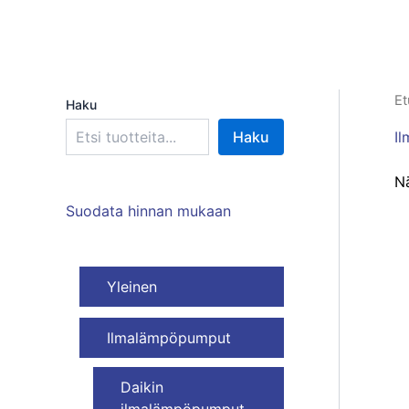
Et
Haku
I
Haku
Nä
Suodata hinnan mukaan
Yleinen
Ilmalämpöpumput
Daikin
ilmalämpöpumput