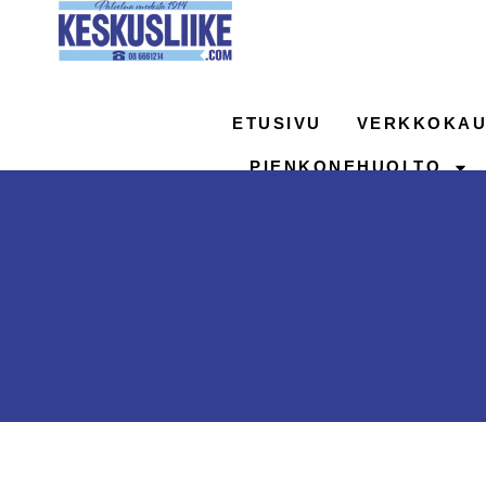
Siirry
sisältöön
ETUSIVU
VERKKOKAU
PIENKONEHUOLTO