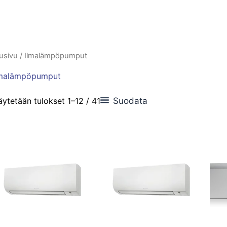
usivu
/ Ilmalämpöpumput
lmalämpöpumput
Suodata
ytetään tulokset 1–12 / 41