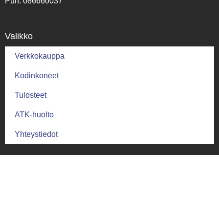
Puh. 086660037
Valikko
Verkkokauppa
Kodinkoneet
Tulosteet
ATK-huolto
Yhteystiedot
Palautus ja ehdot
Palautusehdot
Toimitus ja takuu
Toimitusehdot