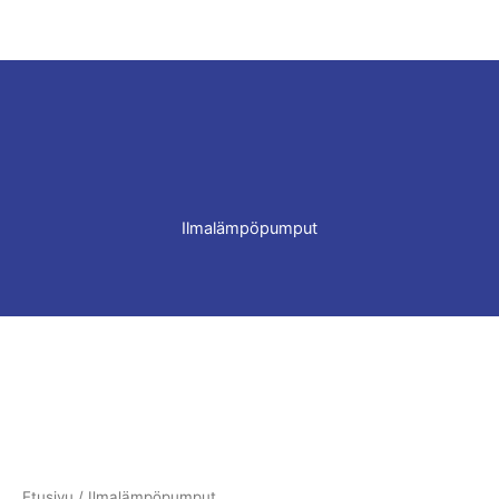
Ilmalämpöpumput
Etusivu
/ Ilmalämpöpumput