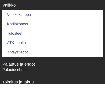
Valikko
Verkkokauppa
Kodinkoneet
Tulosteet
ATK-huolto
Yhteystiedot
Palautus ja ehdot
Palautusehdot
Toimitus ja takuu
Toimitusehdot
Tietosuoja