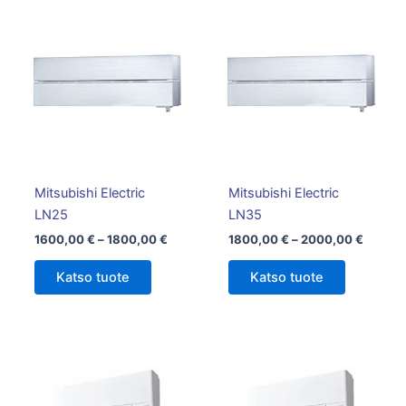
Hintaluokka:
Hintalu
Tällä
Tällä
1600,00 €
1800,0
tuotteella
tuotteella
-
-
on
1800,00 €
on
2000,0
useampi
useampi
muunnelma.
muunnelm
Voit
Voit
tehdä
tehdä
valinnat
valinnat
tuotteen
tuotteen
Mitsubishi Electric
Mitsubishi Electric
sivulla.
sivulla.
LN25
LN35
1600,00
€
–
1800,00
€
1800,00
€
–
2000,00
€
Katso tuote
Katso tuote