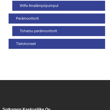
Wilfa ilmalämpöpumput
Perämoottorit
Tohatsu perämoottorit
Tietokoneet
Sotkamon Keskusliike Oy