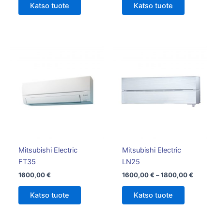
Katso tuote
Katso tuote
Hintalu
Tällä
1600,0
tuotteella
-
on
1800,0
useampi
muunnelm
Voit
tehdä
valinnat
tuotteen
Mitsubishi Electric
Mitsubishi Electric
sivulla.
FT35
LN25
1600,00
€
1600,00
€
–
1800,00
€
Katso tuote
Katso tuote