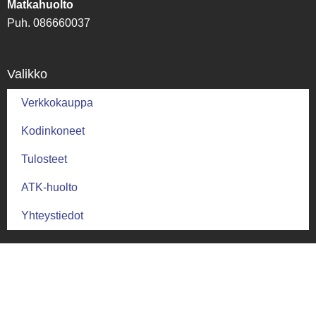
Matkahuolto
Puh. 086660037
Valikko
Verkkokauppa
Kodinkoneet
Tulosteet
ATK-huolto
Yhteystiedot
Palautus ja ehdot
Palautusehdot
Toimitus ja takuu