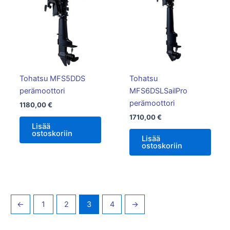
Tohatsu MFS5DDS
Tohatsu
perämoottori
MFS6DSLSailPro
perämoottori
1180,00
€
1710,00
€
Lisää
ostoskoriin
Lisää
ostoskoriin
←
1
2
3
4
→