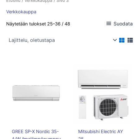
Etusivu
/
Verkkokauppa
/ Sivu 3
Verkkokauppa
Suodata
Näytetään tulokset 25–36 / 48
GREE SP-X Nordic 35-
Mitsubishi Electric AY
A/W ilmalämpöpumppu
25