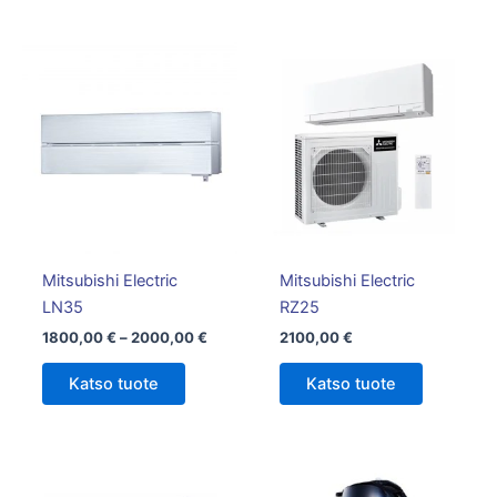
Hintaluokka:
Tällä
1800,00 €
tuotteella
-
on
2000,00 €
useampi
muunnelma.
Voit
tehdä
valinnat
tuotteen
Mitsubishi Electric
Mitsubishi Electric
sivulla.
LN35
RZ25
1800,00
€
–
2000,00
€
2100,00
€
Katso tuote
Katso tuote