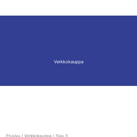
Verkkokauppa
Etusivu
/
Verkkokauppa
/ Sivu 3