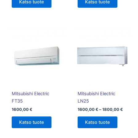
Katso tuote
Katso tuote
Hintalu
Tällä
1600,0
tuotteella
-
on
1800,0
useampi
muunnelm
Voit
tehdä
valinnat
tuotteen
Mitsubishi Electric
Mitsubishi Electric
sivulla.
FT35
LN25
1600,00
€
1600,00
€
–
1800,00
€
Katso tuote
Katso tuote