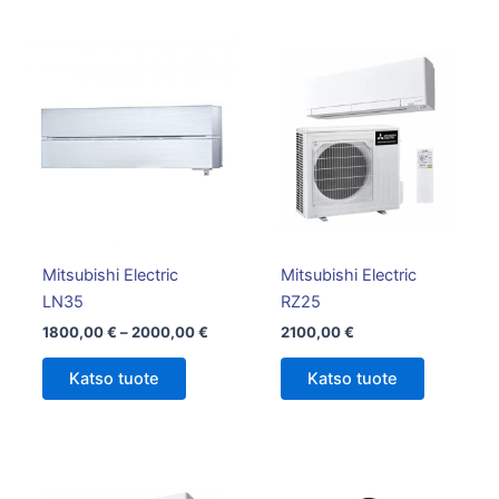
Hintaluokka:
Tällä
1800,00 €
tuotteella
-
on
2000,00 €
useampi
muunnelma.
Voit
tehdä
valinnat
tuotteen
Mitsubishi Electric
Mitsubishi Electric
sivulla.
LN35
RZ25
1800,00
€
–
2000,00
€
2100,00
€
Katso tuote
Katso tuote