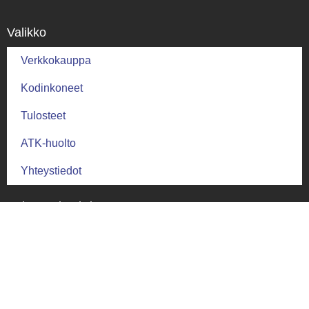
Valikko
Verkkokauppa
Kodinkoneet
Tulosteet
ATK-huolto
Yhteystiedot
Palautus ja ehdot
Palautusehdot
Toimitus ja takuu
Toimitusehdot