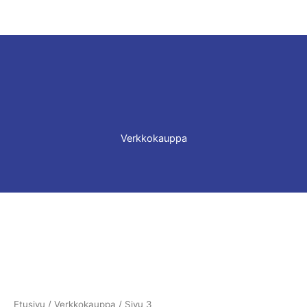
Verkkokauppa
Etusivu
/
Verkkokauppa
/ Sivu 3