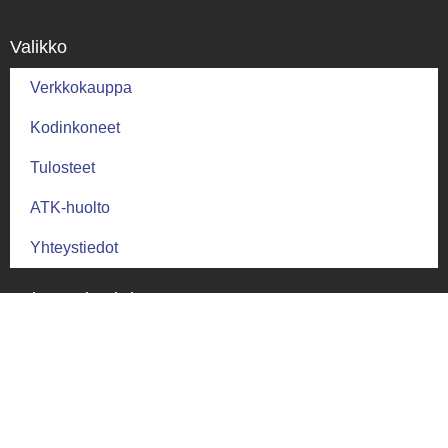
Valikko
Verkkokauppa
Kodinkoneet
Tulosteet
ATK-huolto
Yhteystiedot
Palautus ja ehdot
Palautusehdot
Toimitus ja takuu
Toimitusehdot