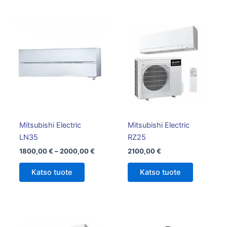
Hintaluokka:
Tällä
1800,00 €
tuotteella
-
on
2000,00 €
useampi
muunnelma.
Voit
tehdä
valinnat
tuotteen
Mitsubishi Electric
Mitsubishi Electric
sivulla.
LN35
RZ25
1800,00
€
–
2000,00
€
2100,00
€
Katso tuote
Katso tuote