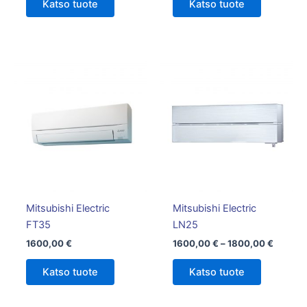
Katso tuote
Katso tuote
Hintalu
Tällä
1600,0
tuotteella
-
on
1800,0
useampi
muunnelm
Voit
tehdä
valinnat
tuotteen
Mitsubishi Electric
Mitsubishi Electric
sivulla.
FT35
LN25
1600,00
€
1600,00
€
–
1800,00
€
Katso tuote
Katso tuote