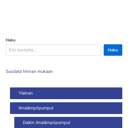
Haku
Haku
Suodata hinnan mukaan
Yleinen
Ilmalämpöpumput
Daikin ilmalämpöpumput