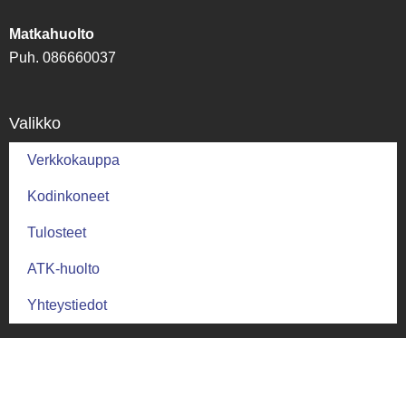
Matkahuolto
Puh. 086660037
Valikko
Verkkokauppa
Kodinkoneet
Tulosteet
ATK-huolto
Yhteystiedot
Palautus ja ehdot
Palautusehdot