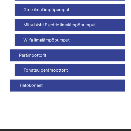
Gree ilmalämpöpumput
Mitsubishi Electric ilmalämpöpumput
Wilfa ilmalämpöpumput
Perämoottorit
Tohatsu perämoottorit
Tietokoneet