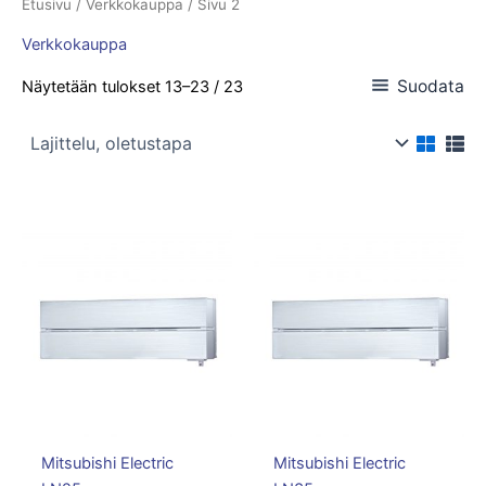
Etusivu
/
Verkkokauppa
/ Sivu 2
Verkkokauppa
Suodata
Näytetään tulokset 13–23 / 23
Hintaluokka:
Hintalu
Tällä
Tällä
1600,00 €
1800,0
tuotteella
tuotteella
-
-
on
1800,00 €
on
2000,0
useampi
useampi
muunnelma.
muunnelm
Voit
Voit
tehdä
tehdä
valinnat
valinnat
tuotteen
tuotteen
Mitsubishi Electric
Mitsubishi Electric
sivulla.
sivulla.