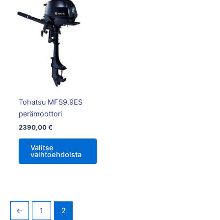
Tällä
tuotteella
on
useampi
muunnelma.
Voit
tehdä
valinnat
tuotteen
Tohatsu MFS9.9ES
sivulla.
perämoottori
2390,00
€
Valitse
vaihtoehdoista
←
1
2