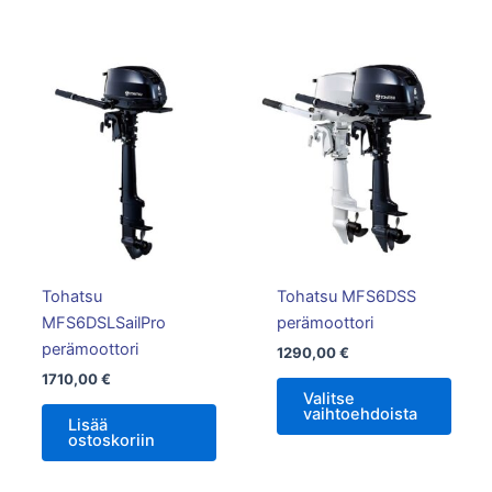
Tällä
tuotte
on
usea
muun
Voit
tehd
valin
tuott
Tohatsu
Tohatsu MFS6DSS
sivull
MFS6DSLSailPro
perämoottori
perämoottori
1290,00
€
1710,00
€
Valitse
vaihtoehdoista
Lisää
ostoskoriin