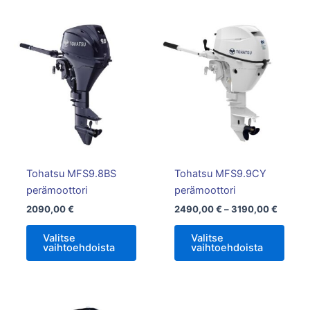
Hintalu
Tällä
Tällä
2490,0
tuotteella
tuotte
-
on
3190,0
on
useampi
usea
muunnelma.
muun
Voit
Voit
tehdä
tehd
valinnat
valin
tuotteen
tuott
Tohatsu MFS9.8BS
Tohatsu MFS9.9CY
sivulla.
sivull
perämoottori
perämoottori
2090,00
€
2490,00
€
–
3190,00
€
Valitse
Valitse
vaihtoehdoista
vaihtoehdoista