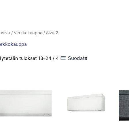
usivu
/
Verkkokauppa
/ Sivu 2
erkkokauppa
Suodata
ytetään tulokset 13–24 / 41
Hintaluokka:
Tällä
Tällä
1950,00 €
tuotteella
tuotteella
-
2050,00 €
on
on
useampi
useampi
muunnelma.
muunnelma
Voit
Voit
tehdä
tehdä