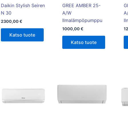
tuotteen
Daikin Stylish Seiren
GREE AMBER 25-
G
sivulla.
N 30
A/W
A
Ilmalämpöpumppu
I
2300,00
€
1000,00
€
1
Katso tuote
Katso tuote