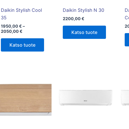
valinnat
valinnat
tuotteen
tuotteen
Daikin Stylish Cool
Daikin Stylish N 30
Da
sivulla.
sivulla.
35
C
2200,00
€
1950,00
€
–
2
2050,00
€
Katso tuote
Katso tuote
Tällä
tuotteella
on
useampi
muunnelma.
Voit
tehdä
valinnat