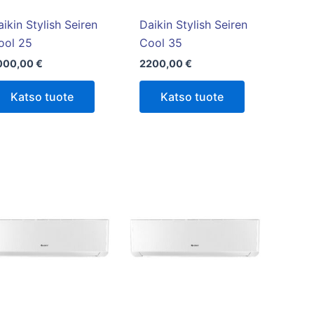
valinnat
valinnat
tuotteen
tuotteen
ikin Stylish Seiren
Daikin Stylish Seiren
sivulla.
sivulla.
ool 25
Cool 35
000,00
€
2200,00
€
Katso tuote
Katso tuote