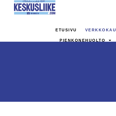
Siirry
sisältöön
ETUSIVU
VERKKOKAU
PIENKONEHUOLTO