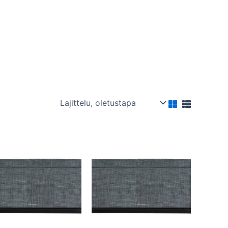
Tällä
Tällä
tuotteella
tuotteella
on
on
useampi
useampi
.
muunnelma.
muunnelma.
Voit
Voit
tehdä
tehdä