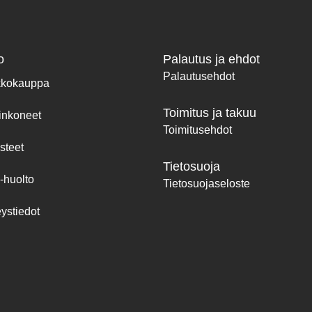
o
Palautus ja ehdot
Palautusehdot
kkokauppa
Toimitus ja takuu
inkoneet
Toimitusehdot
steet
Tietosuoja
-huolto
Tietosuojaseloste
ystiedot