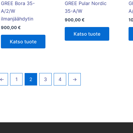
GREE Bora 35-
GREE Pular Nordic
G
A/2/W
35-A/W
A
ilmanjäähdytin
900,00
€
1
900,00
€
Katso tuote
Katso tuote
←
1
2
3
4
→