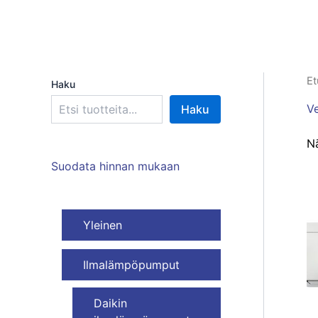
Et
Haku
V
Haku
Nä
Suodata hinnan mukaan
Yleinen
Ilmalämpöpumput
Daikin