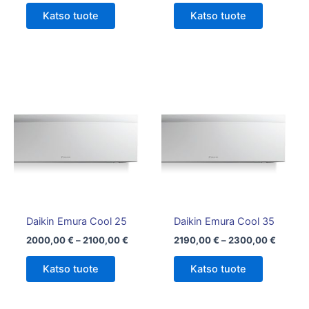
Katso tuote
Katso tuote
Hintaluokka:
Hintalu
Tällä
Tällä
2000,00 €
2190,0
tuotteella
tuotteella
-
-
on
2100,00 €
on
2300,0
useampi
useampi
muunnelma.
muunnelm
Voit
Voit
tehdä
tehdä
valinnat
valinnat
tuotteen
tuotteen
Daikin Emura Cool 25
Daikin Emura Cool 35
sivulla.
sivulla.
2000,00
€
–
2100,00
€
2190,00
€
–
2300,00
€
Katso tuote
Katso tuote