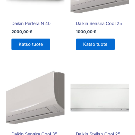
Daikin Perfera N 40
Daikin Sensira Cool 25
2000,00
€
1000,00
€
Katso tuote
Katso tuote
Hintalu
Tällä
1750,00
tuotteella
-
on
1850,00
useampi
muunnelm
Voit
tehdä
valinnat
tuotteen
Daikin Sensira Cool 35
Daikin Stylish Cool 25