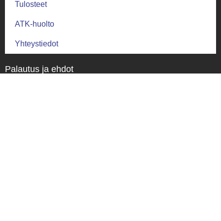
Tulosteet
ATK-huolto
Yhteystiedot
Palautus ja ehdot
Palautusehdot
Toimitus ja takuu
Toimitusehdot
Tietosuoja
Tietosuojaseloste