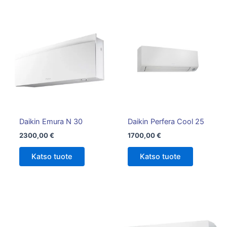
Tällä
tuotteella
on
useampi
muunnelma.
Voit
tehdä
valinnat
tuotteen
Daikin Emura N 30
Daikin Perfera Cool 25
sivulla.
2300,00
€
1700,00
€
Katso tuote
Katso tuote