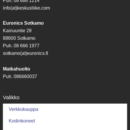
Puh. 08 666 1214
info(at)keskusliike.com
Euronics Sotkamo
Kainuuntie 28
88600 Sotkamo
Puh. 08 666 1977
sotkamo(at)euronics.fi
Matkahuolto
Puh. 086660037
Valikko
Verkkokauppa
Kodinkoneet