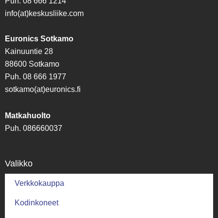
Puh. 08 666 1214
info(at)keskusliike.com
Euronics Sotkamo
Kainuuntie 28
88600 Sotkamo
Puh. 08 666 1977
sotkamo(at)euronics.fi
Matkahuolto
Puh. 086660037
Valikko
Verkkokauppa
Kodinkoneet