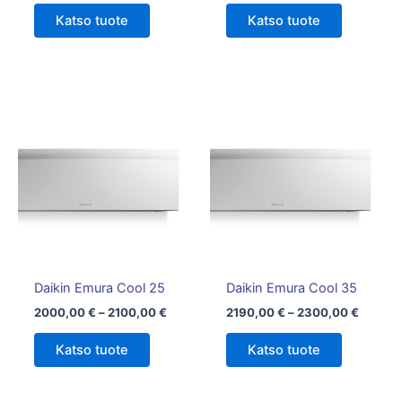
Katso tuote
Katso tuote
Hintaluokka:
Hintalu
Tällä
Tällä
2000,00 €
2190,0
tuotteella
tuotteella
-
-
on
2100,00 €
on
2300,0
useampi
useampi
muunnelma.
muunnelm
Voit
Voit
tehdä
tehdä
valinnat
valinnat
tuotteen
tuotteen
Daikin Emura Cool 25
Daikin Emura Cool 35
sivulla.
sivulla.
2000,00
€
–
2100,00
€
2190,00
€
–
2300,00
€
Katso tuote
Katso tuote