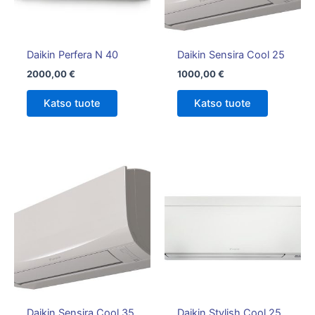
Daikin Perfera N 40
Daikin Sensira Cool 25
2000,00
€
1000,00
€
Katso tuote
Katso tuote
Hintalu
Tällä
1750,00
tuotteella
-
on
1850,00
useampi
muunnelm
Voit
tehdä
valinnat
tuotteen
Daikin Sensira Cool 35
Daikin Stylish Cool 25