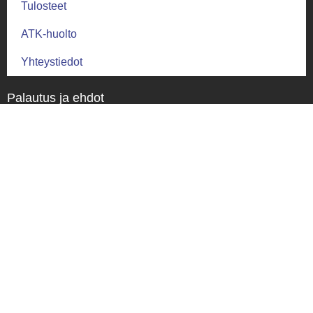
Tulosteet
ATK-huolto
Yhteystiedot
Palautus ja ehdot
Palautusehdot
Toimitus ja takuu
Toimitusehdot
Tietosuoja
Tietosuojaseloste