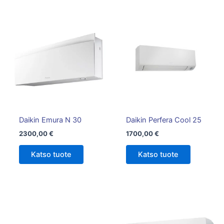
Tällä
tuotteella
on
useampi
muunnelma.
Voit
tehdä
valinnat
tuotteen
Daikin Emura N 30
Daikin Perfera Cool 25
sivulla.
2300,00
€
1700,00
€
Katso tuote
Katso tuote