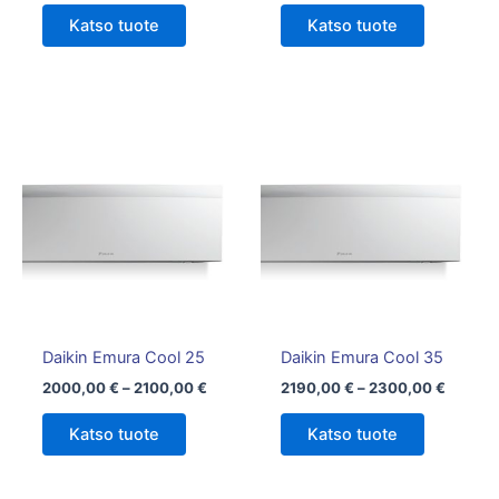
Katso tuote
Katso tuote
Hintaluokka:
Hintalu
Tällä
Tällä
2000,00 €
2190,0
tuotteella
tuotteella
-
-
on
2100,00 €
on
2300,0
useampi
useampi
muunnelma.
muunnelm
Voit
Voit
tehdä
tehdä
valinnat
valinnat
tuotteen
tuotteen
Daikin Emura Cool 25
Daikin Emura Cool 35
sivulla.
sivulla.
2000,00
€
–
2100,00
€
2190,00
€
–
2300,00
€
Katso tuote
Katso tuote