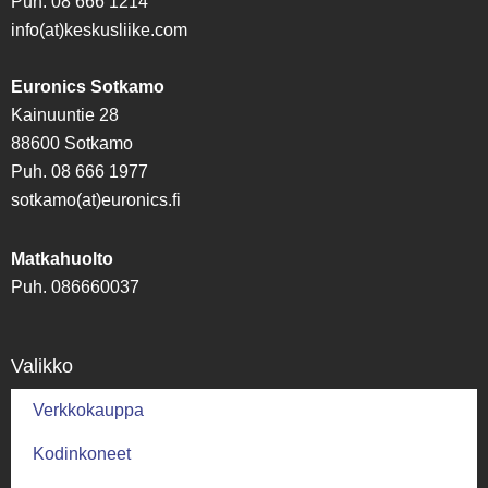
Puh. 08 666 1214
info(at)keskusliike.com
Euronics Sotkamo
Kainuuntie 28
88600 Sotkamo
Puh. 08 666 1977
sotkamo(at)euronics.fi
Matkahuolto
Puh. 086660037
Valikko
Verkkokauppa
Kodinkoneet