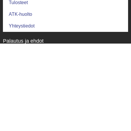
Tulosteet
ATK-huolto
Yhteystiedot
Palautus ja ehdot
Palautusehdot
Toimitus ja takuu
Toimitusehdot
Tietosuoja
Tietosuojaseloste