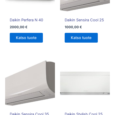
Daikin Perfera N 40
Daikin Sensira Cool 25
2000,00
€
1000,00
€
Katso tuote
Katso tuote
Hintalu
Tällä
1750,00
tuotteella
-
on
1850,00
useampi
muunnelm
Voit
tehdä
valinnat
tuotteen
Daikin Sensira Cool 35
Daikin Stylish Cool 25