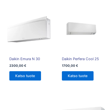
Tällä
tuotteella
on
useampi
muunnelma.
Voit
tehdä
valinnat
tuotteen
Daikin Emura N 30
Daikin Perfera Cool 25
sivulla.
2300,00
€
1700,00
€
Katso tuote
Katso tuote