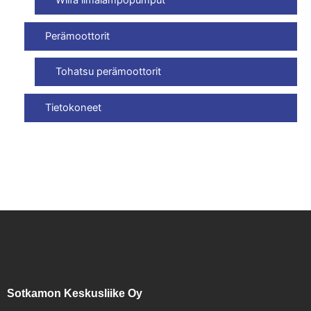
Wilfa ilmalämpöpumput
Perämoottorit
Tohatsu perämoottorit
Tietokoneet
Sotkamon Keskusliike Oy