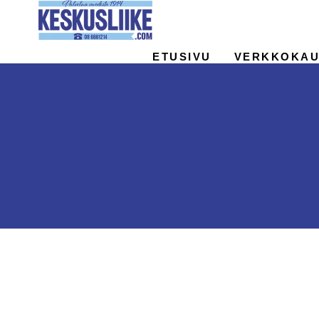
Siirry
sisältöön
ETUSIVU
VERKKOKAU
PIENKONEHUOLTO