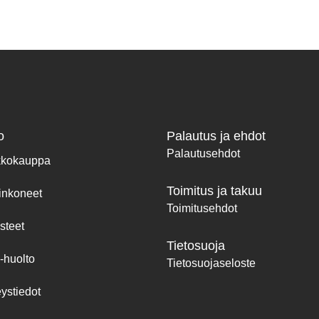
o
Palautus ja ehdot
Palautusehdot
kkokauppa
Toimitus ja takuu
inkoneet
Toimitusehdot
steet
Tietosuoja
-huolto
Tietosuojaseloste
ystiedot