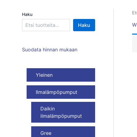
Et
Haku
Wi
Haku
Suodata hinnan mukaan
Yleinen
Ilmalämpöpumput
Daikin
ilmalämpöpumput
Gree