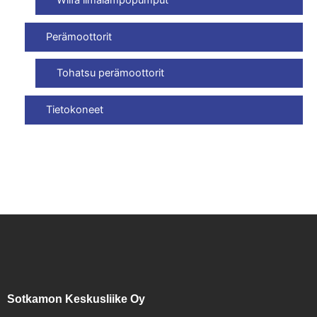
Wilfa ilmalämpöpumput
Perämoottorit
Tohatsu perämoottorit
Tietokoneet
Sotkamon Keskusliike Oy