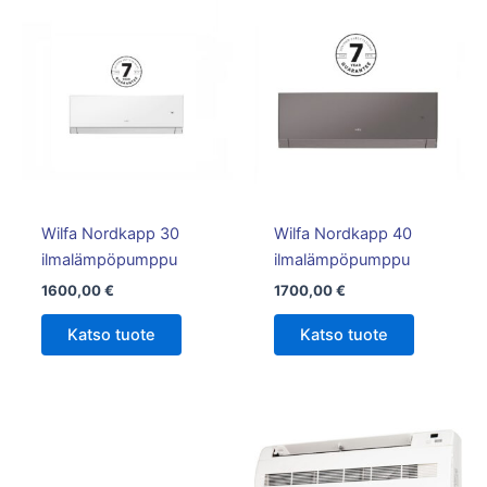
Tällä
tuotteella
on
useampi
muunnelm
Voit
tehdä
valinnat
tuotteen
Wilfa Nordkapp 30
Wilfa Nordkapp 40
sivulla.
ilmalämpöpumppu
ilmalämpöpumppu
1600,00
€
1700,00
€
Katso tuote
Katso tuote