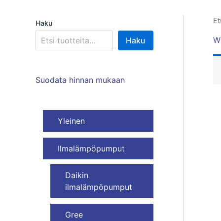
Et
Haku
Wi
Haku
Suodata hinnan mukaan
Yleinen
Ilmalämpöpumput
Daikin
ilmalämpöpumput
Gree