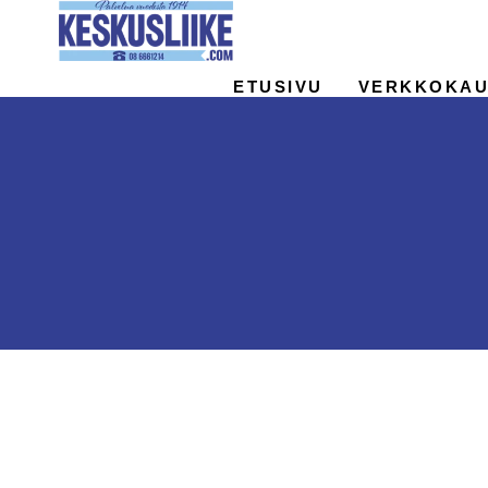
Siirry
sisältöön
ETUSIVU
VERKKOKAU
PIENKONEHUOLTO