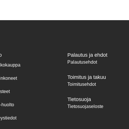
o
Palautus ja ehdot
Palautusehdot
kkokauppa
Toimitus ja takuu
inkoneet
Toimitusehdot
steet
Tietosuoja
-huolto
Tietosuojaseloste
ystiedot