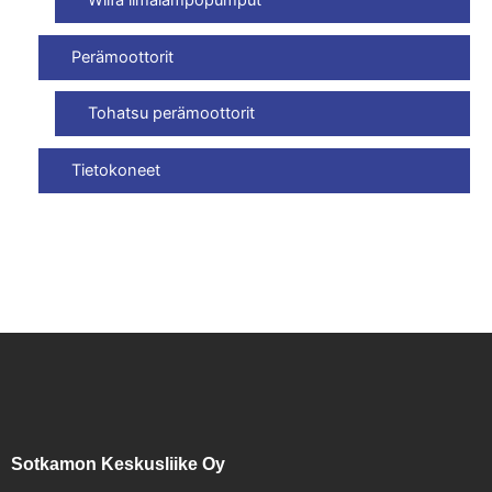
Wilfa ilmalämpöpumput
Perämoottorit
Tohatsu perämoottorit
Tietokoneet
Sotkamon Keskusliike Oy