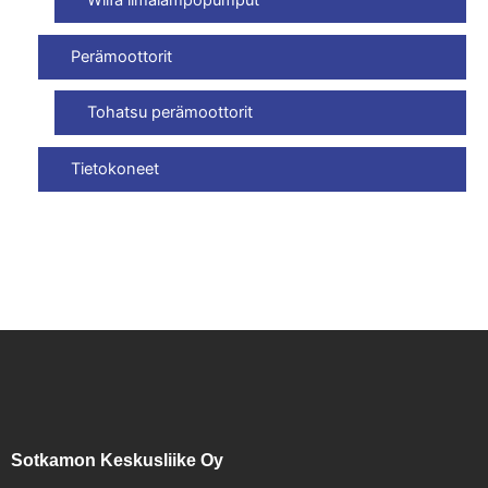
Wilfa ilmalämpöpumput
Perämoottorit
Tohatsu perämoottorit
Tietokoneet
Sotkamon Keskusliike Oy