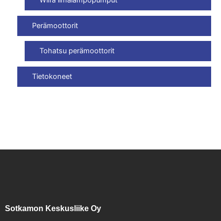
Wilfa ilmalämpöpumput
Perämoottorit
Tohatsu perämoottorit
Tietokoneet
Sotkamon Keskusliike Oy